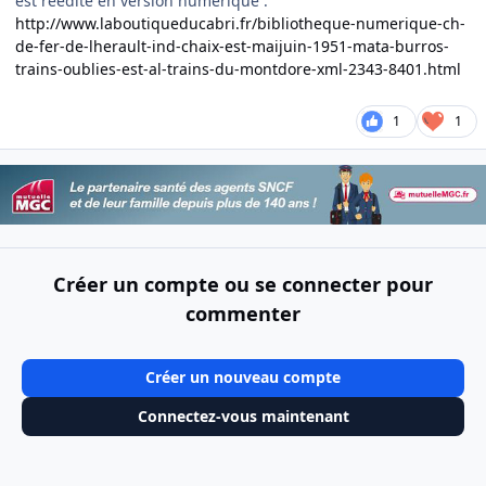
est réédité en version numérique :
http://www.laboutiqueducabri.fr/bibliotheque-numerique-ch-
de-fer-de-lherault-ind-chaix-est-maijuin-1951-mata-burros-
trains-oublies-est-al-trains-du-montdore-xml-2343-8401.html
1
1
Créer un compte ou se connecter pour
commenter
Créer un nouveau compte
Connectez-vous maintenant