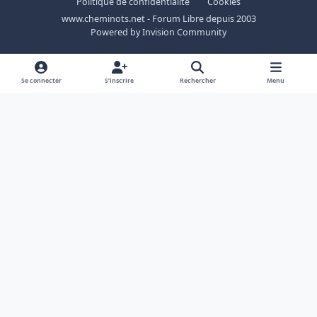
Politique de confidentialité
Cookies
www.cheminots.net - Forum Libre depuis 2003
Powered by
Invision Community
Se connecter
S’inscrire
Rechercher
Menu