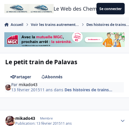
Aller au contenu
Le Web des Cheminots
Se connecter
Accueil
Voir les trains autrement...
Des histoires de trains..
Le petit train de Palavas
Partager
Abonnés
Par
mikado43
13 février 2015
11 ans
dans
Des histoires de trains...
Author stats
mikado43
Membre
Publication:
13 février 2015
11 ans