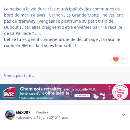
La betise a la vie dure : les municipalités des communes du
bord de mer (Palavas , Carnon , La Grande Motte ) ne veulent
pas du tramway ( vengeance posthume su petit train de
Dubout ) , car elles craignent d'etre envahies par " la racaille
de La Paillade " .....
bêtise tu es gentil connerie brute de décoffrage , la racaille
roule en BM est la 4 voies leur suffit !
4
3 mois plus tard...
Author stats
alex007
Membre
Publication:
16 juin 2015
11 ans