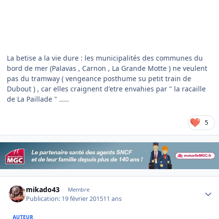
La betise a la vie dure : les municipalités des communes du
bord de mer (Palavas , Carnon , La Grande Motte ) ne veulent
pas du tramway ( vengeance posthume su petit train de
Dubout ) , car elles craignent d'etre envahies par " la racaille
de La Paillade " .....
5
Author stats
mikado43
Membre
Publication:
19 février 2015
11 ans
AUTEUR