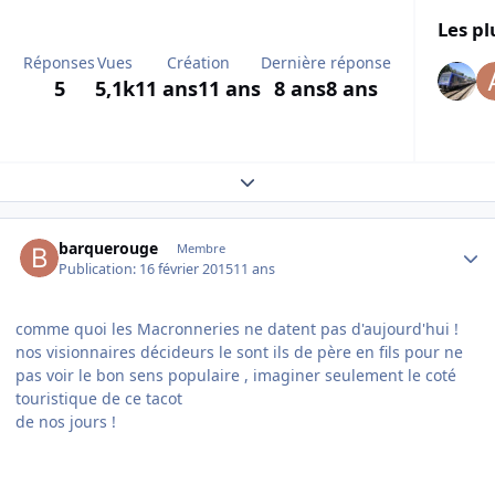
Les pl
Réponses
Vues
Création
Dernière réponse
5
5,1k
11 ans
11 ans
8 ans
8 ans
Expand topic overview
Author stats
barquerouge
Membre
Publication:
16 février 2015
11 ans
comme quoi les Macronneries ne datent pas d'aujourd'hui !
nos visionnaires décideurs le sont ils de père en fils pour ne
pas voir le bon sens populaire , imaginer seulement le coté
touristique de ce tacot
de nos jours !