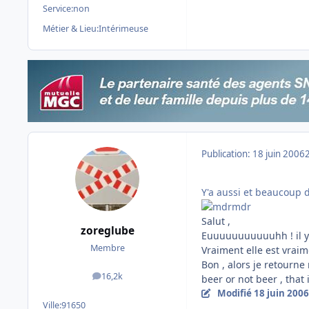
Service:
non
Métier & Lieu:
Intérimeuse
Publication:
18 juin 2006
Y'a aussi et beaucoup d
Salut ,
zoreglube
Euuuuuuuuuuuhh ! il ya
Membre
Vraiment elle est vrai
Bon , alors je retourn
16,2k
beer or not beer , tha
messages
Modifié
18 juin 2006
Ville:
91650