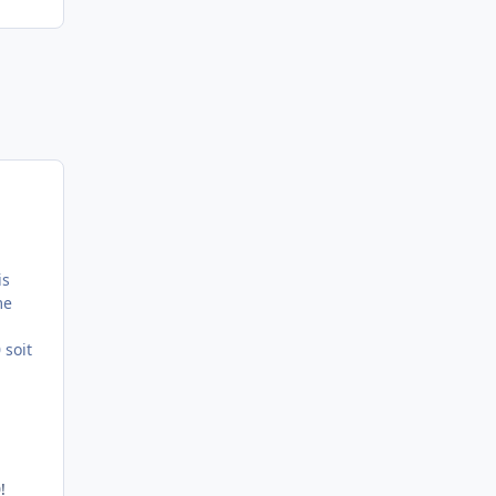
is
me
 soit
!