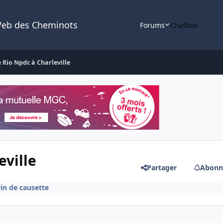
Web des Cheminots
Forums
Chatbox
Rio Npdc à Charleville
ville
Partager
Abonn
in de causette