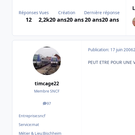
L
Réponses
Vues
Création
Dernière réponse
12
2,2k
20 ans
20 ans
20 ans
20 ans
Publication:
17 juin 2006
PEUT ETRE POUR UNE V
timcage22
Membre SNCF
97
messages
Entreprise:
sncf
Service:
mat
Métier & Lieu:
Bischheim