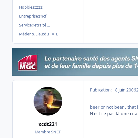
Hobbies:
zzzz
Entreprise:
sncf
Service:
retraité ...
Métier & Lieu:
du TATL
Publication:
18 juin 2006
beer or not beer , that
N'est ce pas là une cit
xcdt221
Membre SNCF