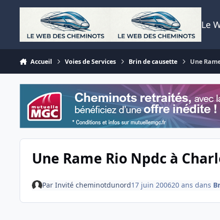
Aller au contenu
Le 
Accueil
Voies de Services
Brin de causette
Une Rame 
Une Rame Rio Npdc à Charle
Par
Invité cheminotdunord
17 juin 2006
20 ans
dans
Br