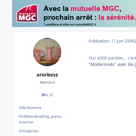
Publication:
17 juin 2006
Oui 4300 pardon... c'est
"Modernisés" avec de gr
ororboss
Membre
4,1k
messages
Ville:
Auxerre
Hobbies:
Bowling, piano,
Internet
Entreprise:
-