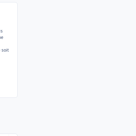
is
me
 soit