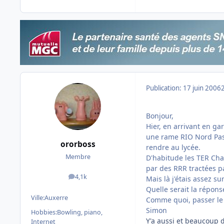
Publication:
17 juin 2006
Bonjour,
Hier, en arrivant en gar
une rame RIO Nord Pas-
ororboss
rendre au lycée.
Membre
D'habitude les TER Cha
par des RRR tractées p
4,1k
Mais là j'étais assez s
messages
Quelle serait la répons
Ville:
Auxerre
Comme quoi, passer le
Simon
Hobbies:
Bowling, piano,
Y'a aussi et beaucoup d
Internet