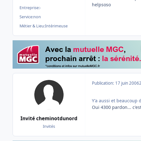
helpsoso
Entreprise:
-
Service:
non
Métier & Lieu:
Intérimeuse
Publication:
17 juin 2006
Y'a aussi et beaucoup d
Oui 4300 pardon... c'est
Invité cheminotdunord
Invités