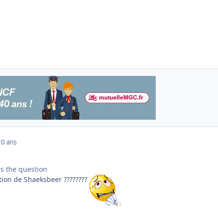
20 ans
 is the question
ation de Shaeksbeer ????????