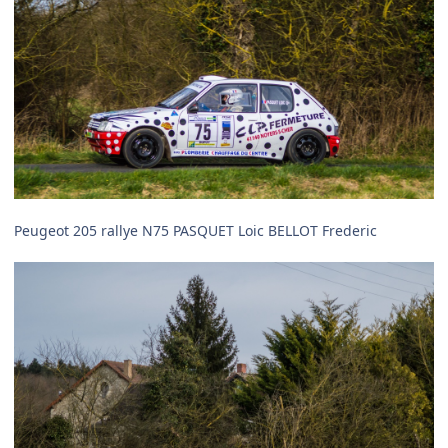
Peugeot 205 rallye N75 PASQUET Loic BELLOT Frederic