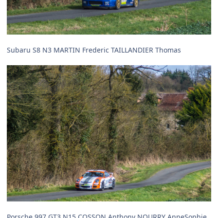
Subaru S8 N3 MARTIN Frederic TAILLANDIER Thomas
Porsche 997 GT3 N15 COSSON Anthony NOURRY AnneSophie