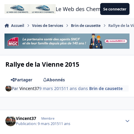
Aller au contenu
Le Web des Cheminots
Se connecter
Accueil
Voies de Services
Brin de causette
Rallye de la 
Rallye de la Vienne 2015
Partager
Abonnés
Par
Vincent37
9 mars 2015
11 ans
dans
Brin de causette
Author stats
Vincent37
Membre
Publication:
9 mars 2015
11 ans