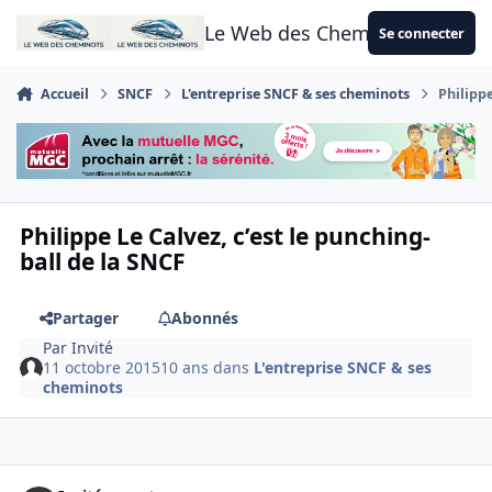
Aller au contenu
Le Web des Cheminots
Se connecter
Accueil
SNCF
L'entreprise SNCF & ses cheminots
Philippe
Philippe Le Calvez, c’est le punching-
ball de la SNCF
Partager
Abonnés
Par
Invité
11 octobre 2015
10 ans
dans
L'entreprise SNCF & ses
cheminots