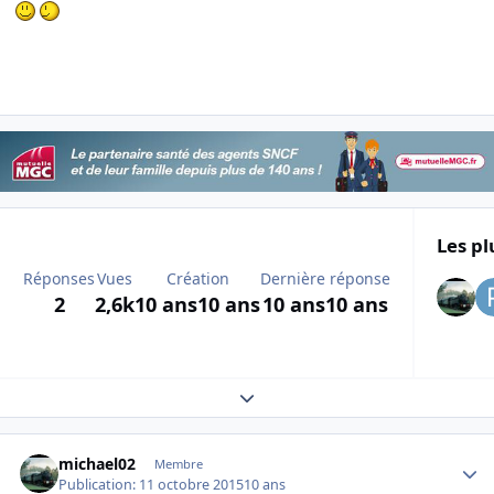
Les pl
Réponses
Vues
Création
Dernière réponse
2
2,6k
10 ans
10 ans
10 ans
10 ans
Expand topic overview
Author stats
michael02
Membre
Publication:
11 octobre 2015
10 ans