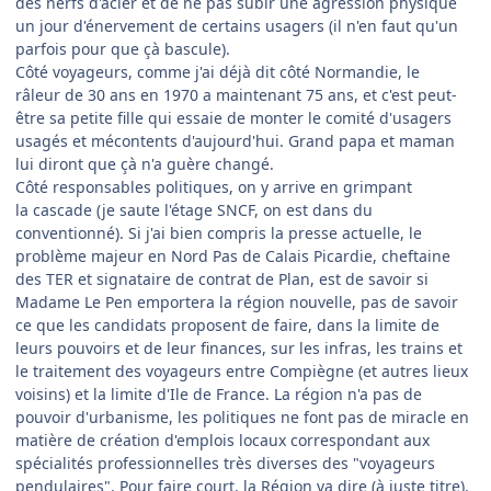
des nerfs d'acier et de ne pas subir une agression physique
un jour d'énervement de certains usagers (il n'en faut qu'un
parfois pour que çà bascule).
Côté voyageurs, comme j'ai déjà dit côté Normandie, le
râleur de 30 ans en 1970 a maintenant 75 ans, et c'est peut-
être sa petite fille qui essaie de monter le comité d'usagers
usagés et mécontents d'aujourd'hui. Grand papa et maman
lui diront que çà n'a guère changé.
Côté responsables politiques, on y arrive en grimpant
la cascade (je saute l'étage SNCF, on est dans du
conventionné). Si j'ai bien compris la presse actuelle, le
problème majeur en Nord Pas de Calais Picardie, cheftaine
des TER et signataire de contrat de Plan, est de savoir si
Madame Le Pen emportera la région nouvelle, pas de savoir
ce que les candidats proposent de faire, dans la limite de
leurs pouvoirs et de leur finances, sur les infras, les trains et
le traitement des voyageurs entre Compiègne (et autres lieux
voisins) et la limite d'Ile de France. La région n'a pas de
pouvoir d'urbanisme, les politiques ne font pas de miracle en
matière de création d'emplois locaux correspondant aux
spécialités professionnelles très diverses des "voyageurs
pendulaires". Pour faire court, la Région
va dire (à juste titre),