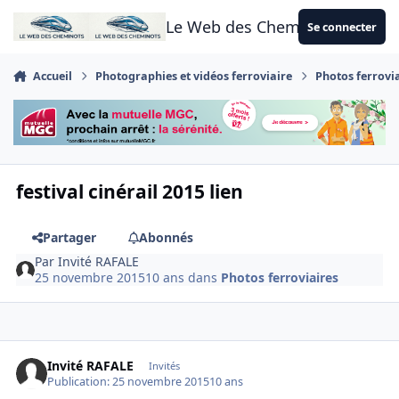
Aller au contenu
Le Web des Cheminots
Se connecter
Accueil
Photographies et vidéos ferroviaire
Photos ferrovi
festival cinérail 2015 lien
Partager
Abonnés
Par
Invité RAFALE
25 novembre 2015
10 ans
dans
Photos ferroviaires
Invité RAFALE
Invités
Publication:
25 novembre 2015
10 ans