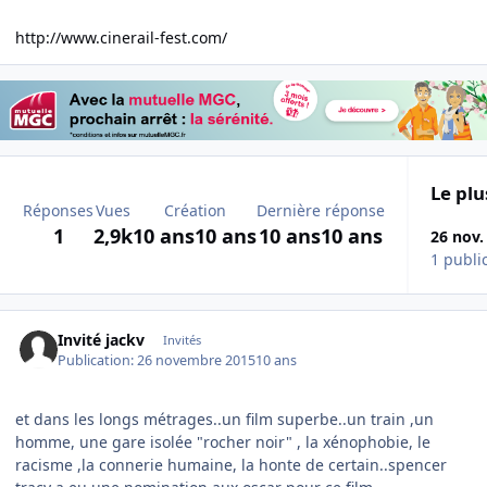
http://www.cinerail-fest.com/
Le plu
Réponses
Vues
Création
Dernière réponse
1
2,9k
10 ans
10 ans
10 ans
10 ans
26 nov.
1 publi
Invité jackv
Invités
Publication:
26 novembre 2015
10 ans
et dans les longs métrages..un film superbe..un train ,un
homme, une gare isolée "rocher noir" , la xénophobie, le
racisme ,la connerie humaine, la honte de certain..spencer