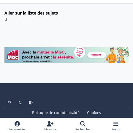
Aller sur la liste des sujets
Light Mode
Dark Mode
System Preference
Politique de confidentialité
Cookies
www.cheminots.net - Forum Libre depuis 2003
Powered by
Invision Community
Se connecter
S’inscrire
Rechercher
Menu