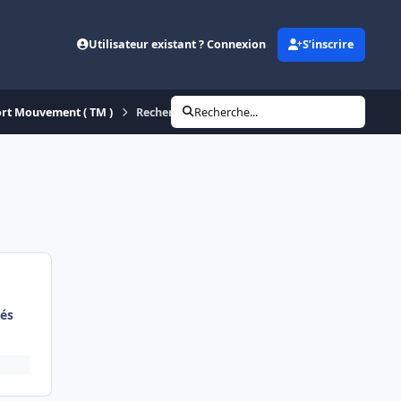
Utilisateur existant ? Connexion
S’inscrire
rt Mouvement ( TM )
Recherche permutant TTMV sur région de Lyon 
Recherche...
és