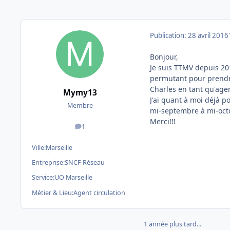
Publication:
28 avril 2016
Bonjour,
Je suis TTMV depuis 20
permutant pour prendre
Charles en tant qu'agen
Mymy13
J'ai quant à moi déjà p
Membre
mi-septembre à mi-oct
Merci!!!
1
messages
Ville:
Marseille
Entreprise:
SNCF Réseau
Service:
UO Marseille
Métier & Lieu:
Agent circulation
1 année plus tard...