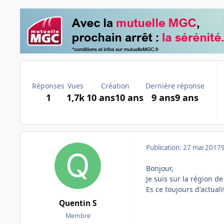
Réponses
Vues
Création
Dernière réponse
1
1,7k
10 ans
10 ans
9 ans
9 ans
Publication:
27 mai 2017
Bonjour,
Je suis sur la région de
Es ce toujours d'actuali
Quentin S
Membre