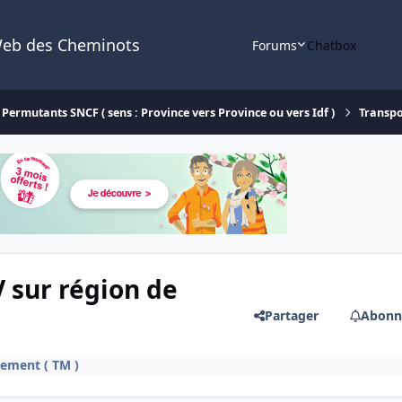
Web des Cheminots
Forums
Chatbox
Permutants SNCF ( sens : Province vers Province ou vers Idf )
Transpo
sur région de
Partager
Abonn
ement ( TM )