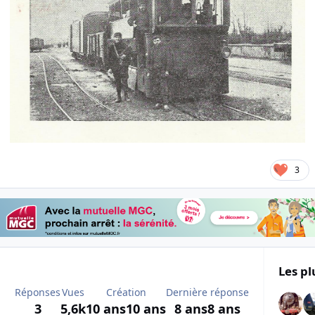
3
Les pl
Réponses
Vues
Création
Dernière réponse
3
5,6k
10 ans
10 ans
8 ans
8 ans