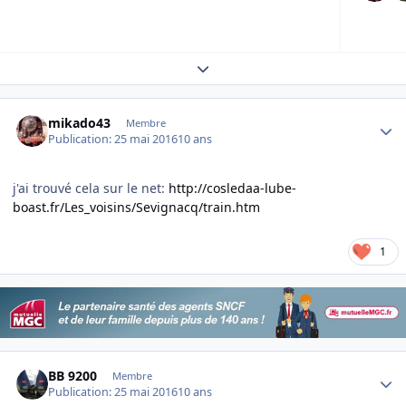
Expand topic overview
Author stats
mikado43
Membre
Publication:
25 mai 2016
10 ans
j'ai trouvé cela sur le net:
http://cosledaa-lube-
boast.fr/Les_voisins/Sevignacq/train.htm
1
Author stats
BB 9200
Membre
Publication:
25 mai 2016
10 ans