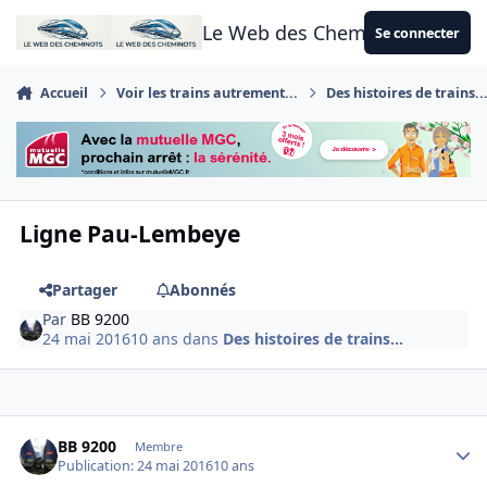
Aller au contenu
Le Web des Cheminots
Se connecter
Accueil
Voir les trains autrement...
Des histoires de trains..
Ligne Pau-Lembeye
Partager
Abonnés
Par
BB 9200
24 mai 2016
10 ans
dans
Des histoires de trains...
Author stats
BB 9200
Membre
Publication:
24 mai 2016
10 ans