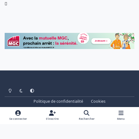
Light Mode
Dark Mode
System Preference
Politique de confidentialité
Cookies
www.cheminots.net - Forum Libre depuis 2003
Powered by
Invision Community
Se connecter
S’inscrire
Rechercher
Menu