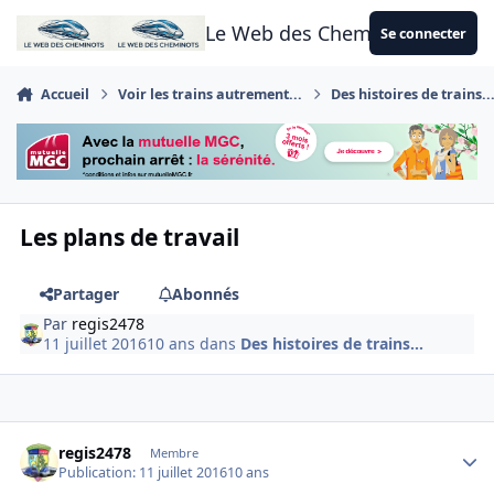
Aller au contenu
Le Web des Cheminots
Se connecter
Accueil
Voir les trains autrement...
Des histoires de trains..
Les plans de travail
Partager
Abonnés
Par
regis2478
11 juillet 2016
10 ans
dans
Des histoires de trains...
Author stats
regis2478
Membre
Publication:
11 juillet 2016
10 ans