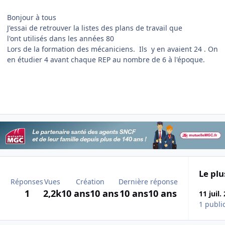
Bonjour à tous
J'essai de retrouver la listes des plans de travail que
l'ont utilisés dans les années 80
Lors de la formation des mécaniciens. Ils y en avaient 24 . On
en étudier 4 avant chaque REP au nombre de 6 à l'époque.
Le plu
Réponses
Vues
Création
Dernière réponse
1
2,2k
10 ans
10 ans
10 ans
10 ans
11 juil.
1 publi