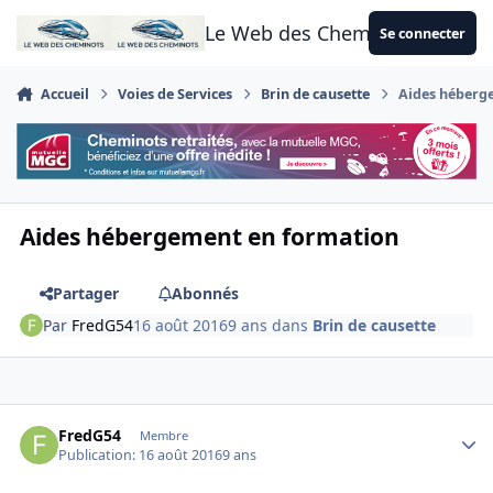
Aller au contenu
Le Web des Cheminots
Se connecter
Accueil
Voies de Services
Brin de causette
Aides héberg
Aides hébergement en formation
Partager
Abonnés
Par
FredG54
16 août 2016
9 ans
dans
Brin de causette
Author stats
FredG54
Membre
Publication:
16 août 2016
9 ans