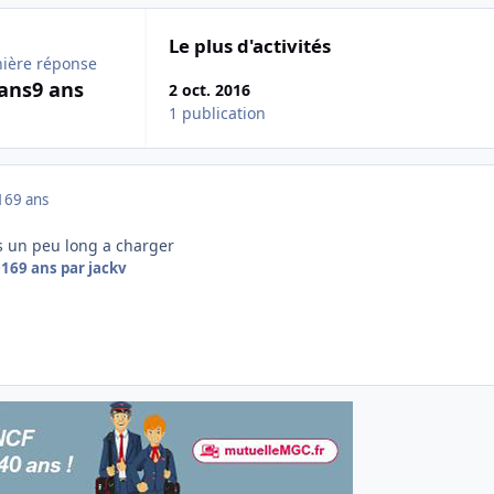
Le plus d'activités
ière réponse
 ans
9 ans
2 oct. 2016
1 publication
16
9 ans
s un peu long a charger
016
9 ans
par jackv