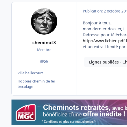
Publication:
2 octobre 20
Bonjour à tous,
mon dernier dossier, i
l'adresse pour téléchar
http://www.fichier-pdf
cheminot3
et un extrait limité par 
Membre
56
Lignes oubliées - C
messages
Ville:
heillecourt
Hobbies:
chemin de fer
bricolage