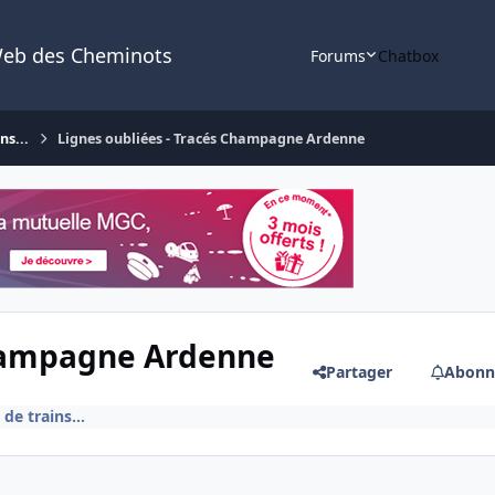
Web des Cheminots
Forums
Chatbox
ns...
Lignes oubliées - Tracés Champagne Ardenne
Champagne Ardenne
Partager
Abonn
 de trains...