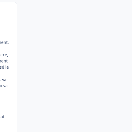
ment,
stre,
ment
sé le
c va
i va
tat