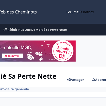
Web des Cheminots
Forums
Chatbox
Rff Réduit Plus Que De Moitié Sa Perte Nette
ié Sa Perte Nette
Partager
Abonn
erroviaire générale