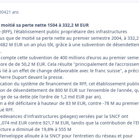
004
21 ans
 moitié sa perte nette 1S04 à 332,2 M EUR
(RFF), l'établissement public propriétaire des infrastructures
plus que de moitié sa perte nette au premier semestre 2004, à 332,2
e 682 M EUR un an plus tôt, grâce à une subvention de désendette
.
n compte cette subvention de 400 millions d'euros au premier seme
riore de de 50,2 M EUR. Cela résulte "principalement de l'accroisse
 lié à un effet de change défavorable avec le franc suisse", a préci
Pierre Duport devant la presse.
fication du système de financement de RFF, cet établissement publi
on de désendettement de 800 M EUR sur l'ensemble de l'année, qu
arge de sa dette (de l'ordre de 1,2 md EUR par an).
ion a été déficitaire à hauteur de 83 M EUR, contre -78 M au premier
ué RFF.
 redevances d'infrastructures (péages) versées par la SNCF ont
074 md EUR contre 921,7 M EUR, tandis que la contribution de l'E
ucture a diminué de 19,8% à 555 M
l'enveloppe allouée à la SNCF pour l'entretien du réseau et pour