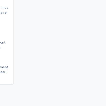
5 mds
iaire
dont
s
sement
seau.