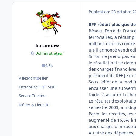
Publication:
23 octobre 2
RFF réduit plus que de
Réseau Ferré de France 
ferroviaires, a réduit 
millions d'euros contr
katamiaw
a-t-il annoncé vendredi
Administrateur
Si l'on ne prend pas e
le résultat net se dété
8,5k
messages
des charges financières
président de RFF Jean-
Ville:
Montpellier
Sous l'effet de la modi
Entreprise:
FRET SNCF
encaisser une subventi
l'aider à assurer la ch
Service:
Traction
Le résultat d'exploitat
Métier & Lieu:
CRL
semestre 2003, a indiq
Parmi les recettes, les
augmenté de 16,6% à 1,
aux charges d'infrastr
Au titre des dépenses, 