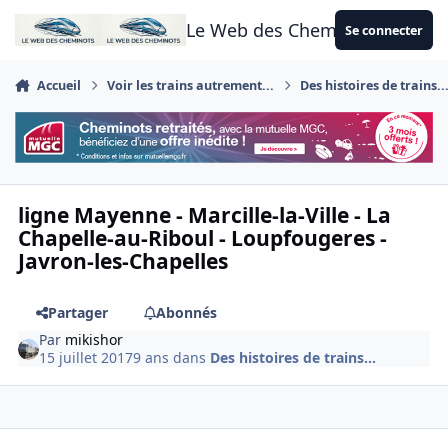
Aller au contenu
Le Web des Cheminots
Se connecter
Accueil
Voir les trains autrement...
Des histoires de trains..
ligne Mayenne - Marcille-la-Ville - La
Chapelle-au-Riboul - Loupfougeres -
Javron-les-Chapelles
Partager
Abonnés
Par
mikishor
15 juillet 2017
9 ans
dans
Des histoires de trains...
Author stats