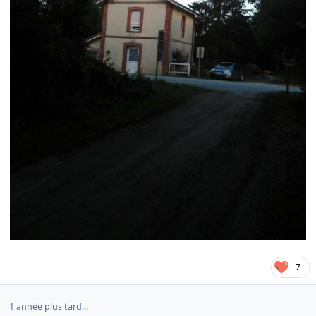
7
1 année plus tard...