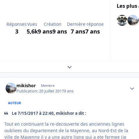
Les plus 
Réponses
Vues
Création
Dernière réponse
3
5,6k
9 ans
9 ans
7 ans
7 ans
Expand topic overview
Author stats
mikishor
Membre
Publication:
20 juillet 2017
9 ans
AUTEUR
Le 7/15/2017 à 22:40, mikishor a dit :
Tout en continuant la re-decouverte des anciennes lignes
oubliees du departement de la Mayenne, au Nord-Est de la
ville de Mayenne il y a une autre ligne qui a ete fermee (je