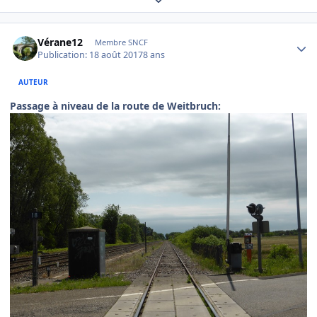
Author stats
Vérane12
Membre SNCF
Publication:
18 août 2017
8 ans
AUTEUR
Passage à niveau de la route de Weitbruch: