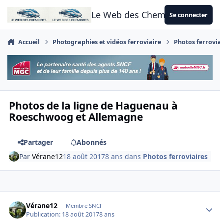
Aller au contenu
Le Web des Cheminots
Se connecter
Accueil
Photographies et vidéos ferroviaire
Photos ferrovi
Photos de la ligne de Haguenau à
Roeschwoog et Allemagne
Partager
Abonnés
Par
Vérane12
18 août 2017
8 ans
dans
Photos ferroviaires
Author stats
Vérane12
Membre SNCF
Publication:
18 août 2017
8 ans