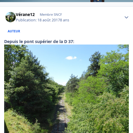
Author stats
Vérane12
Membre SNCF
Publication:
18 août 2017
8 ans
AUTEUR
Depuis le pont supérier de la D 37: