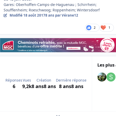
Gares: Oberhoffen-Camps-de-Haguenau ; Schirrhein;
Soufflenheim; Roeschwoog; Roppenheim; Wintersdoorf
Modifié
18 août 2017
8 ans
par Vérane12
2
1
Les plus 
Réponses
Vues
Création
Dernière réponse
6
9,2k
8 ans
8 ans
8 ans
8 ans
Expand topic overview