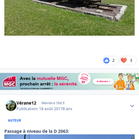
2
3
Author stats
Vérane12
Membre SNCF
Publication:
18 août 2017
8 ans
AUTEUR
Passage à niveau de la D 2063: