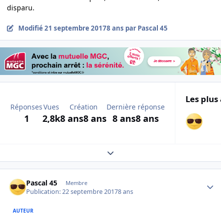
disparu.
Modifié
21 septembre 2017
8 ans
par Pascal 45
Les plus 
Réponses
Vues
Création
Dernière réponse
1
2,8k
8 ans
8 ans
8 ans
8 ans
Expand topic overview
Author stats
Pascal 45
Membre
Publication:
22 septembre 2017
8 ans
AUTEUR