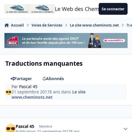
Aller au contenu
Le Web des Cheminots
Se connecter
Accueil
Voies de Services
Le site www.cheminots.net
Tr
Traductions manquantes
Partager
Abonnés
Par
Pascal 45
21 septembre 2017
8 ans
dans
Le site
www.cheminots.net
Author stats
Pascal 45
Membre
Publication:
21 septembre 2017
8 ans