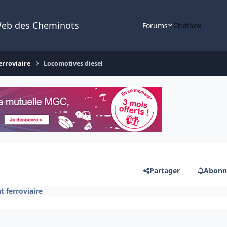
Web des Cheminots
Forums
Chatbox
erroviaire
Locomotives diesel
Partager
Abonn
t ferroviaire