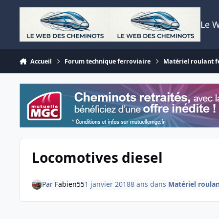
Aller au contenu
Le 
Accueil
Forum technique ferroviaire
Matériel roulant f
Locomotives diesel
Par
Fabien55
1 janvier 2018
8 ans
dans
Matériel roulan