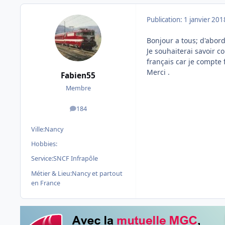
Publication:
1 janvier 201
Bonjour a tous; d'abor
Je souhaiterai savoir c
français car je compte f
Merci .
Fabien55
Membre
184
messages
Ville:
Nancy
Hobbies:
Service:
SNCF Infrapôle
Métier & Lieu:
Nancy et partout
en France