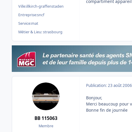
compartiment appareilla
Ville:
illkirch-graffenstaden
Entreprise:
sncf
Service:
mat
Métier & Lieu:
strasbourg
Publication:
23 août 2006
Bonjour,
Merci beaucoup pour v
Bonne fin de journée
BB 115063
Membre