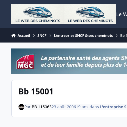
Aller au contenu
Le 
Accueil
SNCF
L'entreprise SNCF & ses cheminots
Bb 
Bb 15001
Par
BB 115063
23 août 2006
19 ans
dans
L'entreprise 