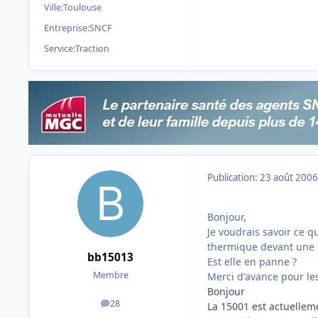
Ville:
Toulouse
Entreprise:
SNCF
Service:
Traction
Publication:
23 août 2006
Bonjour,
Je voudrais savoir ce q
thermique devant une 
bb15013
Est elle en panne ?
Membre
Merci d'avance pour le
Bonjour
28
La 15001 est actuellem
messages