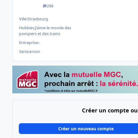
298
messages
Ville:
Strasbourg
Hobbies:
J'aime le monde des
pompiers et des trains
Entreprise:
-
Service:
non
Créer un compte ou
Créer un nouveau compte