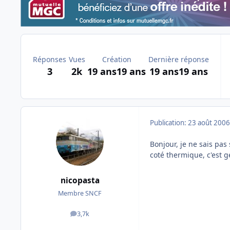
Réponses
Vues
Création
Dernière réponse
3
2k
19 ans
19 ans
19 ans
19 ans
Publication:
23 août 2006
Bonjour, je ne sais pas
coté thermique, c'est 
nicopasta
Membre SNCF
3,7k
messages