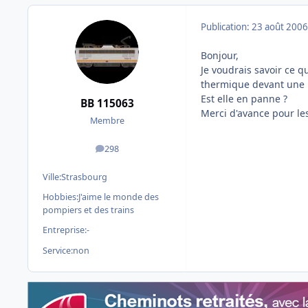
Publication:
23 août 2006
Bonjour,
Je voudrais savoir ce q
thermique devant une 
Est elle en panne ?
BB 115063
Merci d'avance pour le
Membre
298
messages
Ville:
Strasbourg
Hobbies:
J'aime le monde des
pompiers et des trains
Entreprise:
-
Service:
non