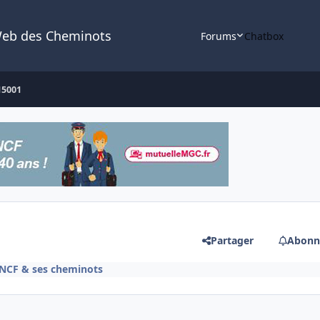
Web des Cheminots
Forums
Chatbox
15001
Partager
Abonn
SNCF & ses cheminots