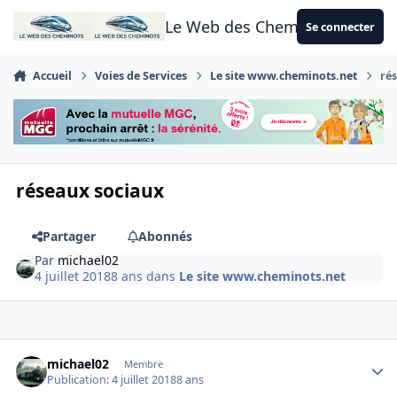
Aller au contenu
Le Web des Cheminots
Se connecter
Accueil
Voies de Services
Le site www.cheminots.net
ré
réseaux sociaux
Partager
Abonnés
Par
michael02
4 juillet 2018
8 ans
dans
Le site www.cheminots.net
Author stats
michael02
Membre
Publication:
4 juillet 2018
8 ans