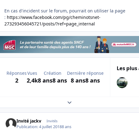
En cas d'incident sur le forum, pourrait on utiliser la page
:
https://www.facebook.com/pg/cheminotsnet-
273293456045721/posts/?ref=page_internal
Les plus 
Réponses
Vues
Création
Dernière réponse
2
2,4k
8 ans
8 ans
8 ans
8 ans
Expand topic overview
Invité jackv
Invités
Publication:
4 juillet 2018
8 ans