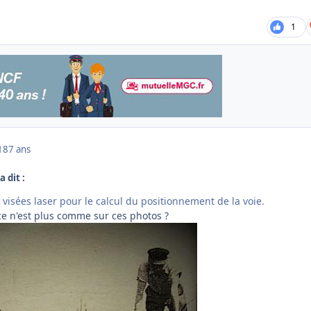
1
18
7 ans
a dit :
s visées laser pour le calcul du positionnement de la voie.
ce n'est plus comme sur ces photos ?