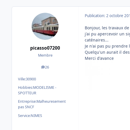
Publication:
2 octobre 20
Bonjour, les travaux d
j'ai pu apercevoir un 
caténaires...
Je n'ai pas pu prendre l
picasso07200
Quelqu'un aurait il des
Membre
Merci d'avance
26
messages
Ville:
30900
Hobbies:
MODELISME -
SPOTTEUR
Entreprise:
Malheuresement
pas SNCF
Service:
NIMES