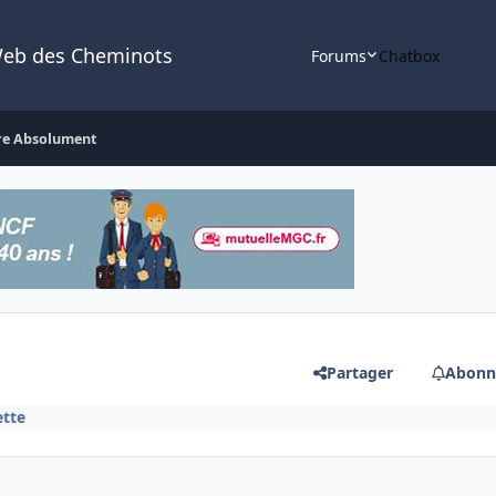
Web des Cheminots
Forums
Chatbox
ire Absolument
Partager
Abonn
ette