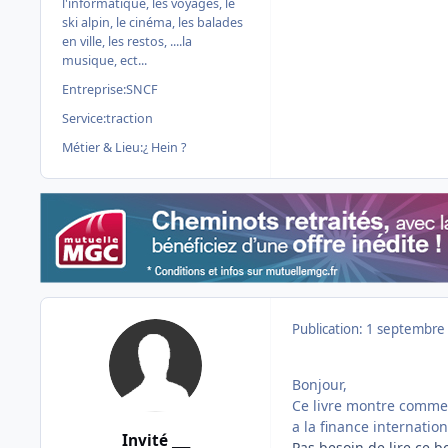
l'informatique, les voyages, le
ski alpin, le cinéma, les balades
en ville, les restos, ....la
musique, ect...
Entreprise:
SNCF
Service:
traction
Métier & Lieu:
¿ Hein ?
Publication:
1 septembre
Bonjour,
Ce livre montre comment
a la finance internatio
Invité ___
Pas besoin de lire ce 