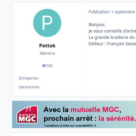
Publication:
1 septembre
Bonjour,
Je vous conseille d'ache
La grande braderie du 
Editeur : François Xavi
Pottok
Membre
169
messages
Entreprise:
-
Service:
non