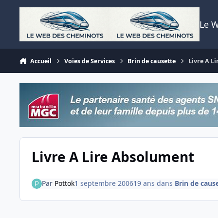
Aller au contenu
Le 
Accueil
Voies de Services
Brin de causette
Livre A L
Livre A Lire Absolument
Par
Pottok
1 septembre 2006
19 ans
dans
Brin de caus