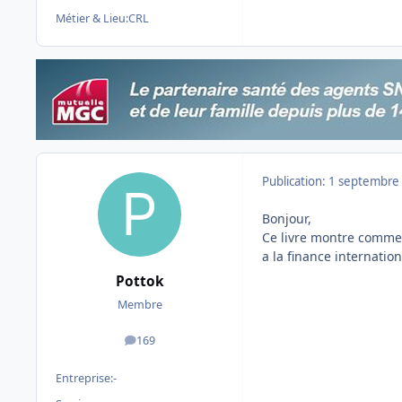
Métier & Lieu:
CRL
Publication:
1 septembre
Bonjour,
Ce livre montre comment
a la finance internatio
Pottok
Membre
169
messages
Entreprise:
-