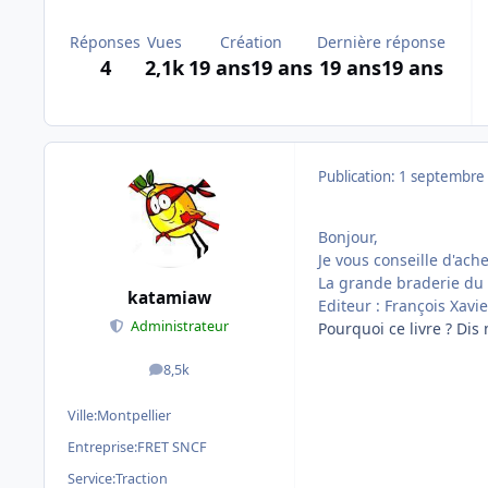
Réponses
Vues
Création
Dernière réponse
4
2,1k
19 ans
19 ans
19 ans
19 ans
Publication:
1 septembre
Bonjour,
Je vous conseille d'ache
La grande braderie du 
katamiaw
Editeur : François Xavi
Administrateur
Pourquoi ce livre ? Dis 
8,5k
messages
Ville:
Montpellier
Entreprise:
FRET SNCF
Service:
Traction