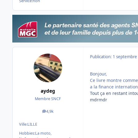
Service:
non
Publication:
1 septembre
Bonjour,
Ce livre montre comment
a la finance internatio
aydeg
Tout ça en restant intou
Membre SNCF
mdrmdr
4,9k
messages
Ville:
LILLE
Hobbies:
La moto,