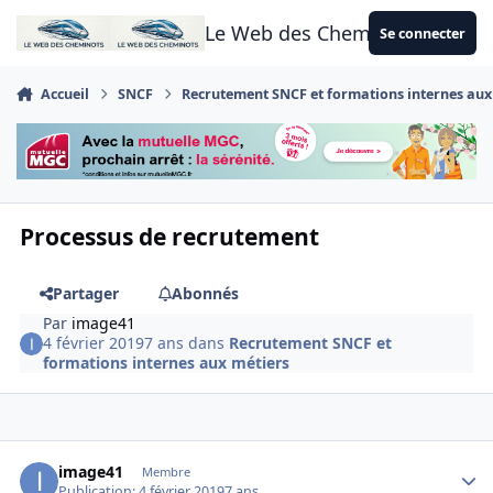
Aller au contenu
Le Web des Cheminots
Se connecter
Accueil
SNCF
Recrutement SNCF et formations internes aux
Processus de recrutement
Partager
Abonnés
Par
image41
4 février 2019
7 ans
dans
Recrutement SNCF et
formations internes aux métiers
Author stats
image41
Membre
Publication:
4 février 2019
7 ans