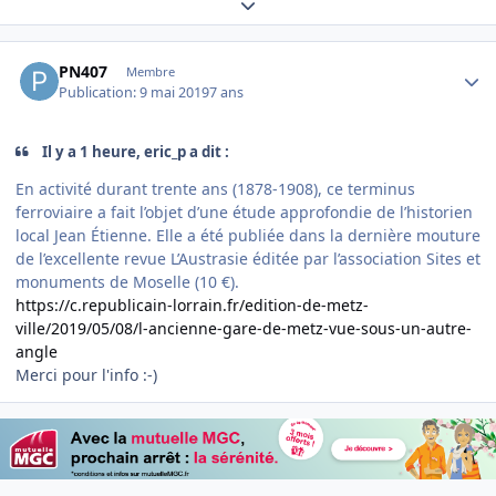
Expand topic overview
Author stats
PN407
Membre
Publication:
9 mai 2019
7 ans
Il y a 1 heure, eric_p a dit :
En activité durant trente ans (1878-1908), ce terminus
ferroviaire a fait l’objet d’une étude approfondie de l’historien
local Jean Étienne. Elle a été publiée dans la dernière mouture
de l’excellente revue L’Austrasie éditée par l’association Sites et
monuments de Moselle (10 €).
https://c.republicain-lorrain.fr/edition-de-metz-
ville/2019/05/08/l-ancienne-gare-de-metz-vue-sous-un-autre-
angle
Merci pour l'info :-)