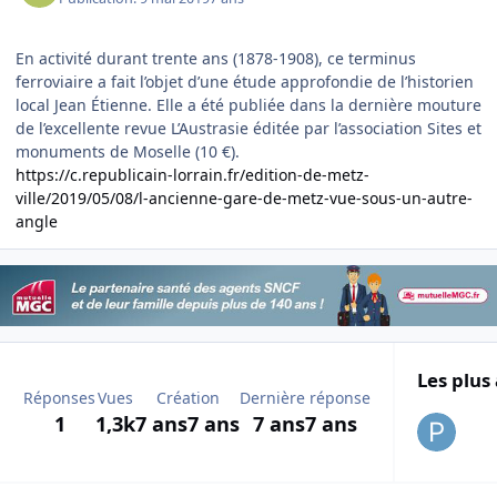
En activité durant trente ans (1878-1908), ce terminus
ferroviaire a fait l’objet d’une étude approfondie de l’historien
local Jean Étienne. Elle a été publiée dans la dernière mouture
de l’excellente revue L’Austrasie éditée par l’association Sites et
monuments de Moselle (10 €).
https://c.republicain-lorrain.fr/edition-de-metz-
ville/2019/05/08/l-ancienne-gare-de-metz-vue-sous-un-autre-
angle
Les plus 
Réponses
Vues
Création
Dernière réponse
1
1,3k
7 ans
7 ans
7 ans
7 ans