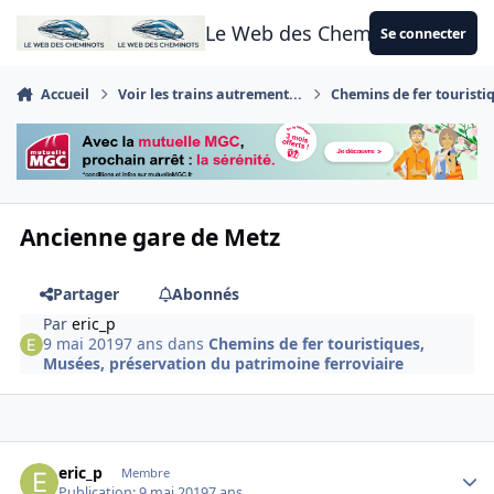
Aller au contenu
Le Web des Cheminots
Se connecter
Accueil
Voir les trains autrement...
Chemins de fer touristi
Ancienne gare de Metz
Partager
Abonnés
Par
eric_p
9 mai 2019
7 ans
dans
Chemins de fer touristiques,
Musées, préservation du patrimoine ferroviaire
Author stats
eric_p
Membre
Publication:
9 mai 2019
7 ans