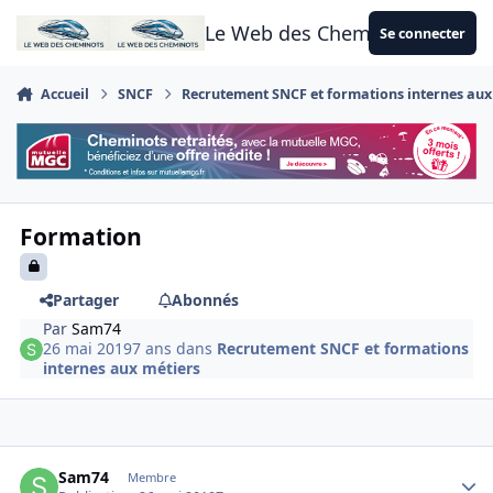
Aller au contenu
Le Web des Cheminots
Se connecter
Accueil
SNCF
Recrutement SNCF et formations internes aux
Formation
Partager
Abonnés
Par
Sam74
26 mai 2019
7 ans
dans
Recrutement SNCF et formations
internes aux métiers
Author stats
Sam74
Membre