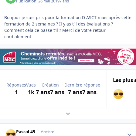
Publication:
26 mai 2019
7 ans
Bonjour je suis pris pour la formation D ASCT mais après cette
formation de 2 semaines ? Il y as t’il des évaluations ?
Comment cela ce pas se t’il ? Merci de votre retour
cordialement
Les plus 
Réponses
Vues
Création
Dernière réponse
1
1k
7 ans
7 ans
7 ans
7 ans
Expand topic overview
Author stats
Pascal 45
Membre