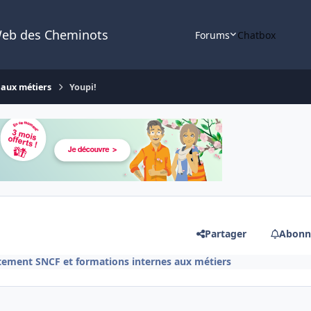
Web des Cheminots
Forums
Chatbox
 aux métiers
Youpi!
Partager
Abonn
tement SNCF et formations internes aux métiers