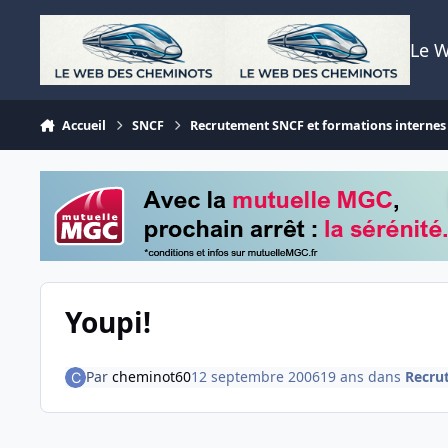
Aller au contenu
Le 
Accueil
SNCF
Recrutement SNCF et formations internes
Youpi!
Par
cheminot60
12 septembre 2006
19 ans
dans
Recru