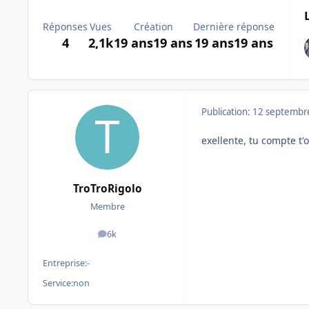
Réponses
Vues
Création
Dernière réponse
4
2,1k
19 ans
19 ans
19 ans
19 ans
Publication:
12 septembr
exellente, tu compte t'
TroTroRigolo
Membre
6k
messages
Entreprise:
-
Service:
non