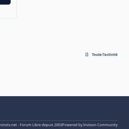
Toute l’activité
nots.net - Forum Libre depuis 2003
Powered by
Invision Community