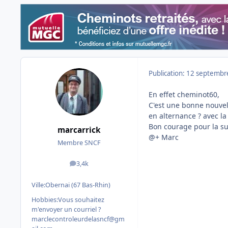
Publication:
12 septembr
En effet cheminot60,
C'est une bonne nouve
en alternance ? avec la
Bon courage pour la su
marcarrick
@+ Marc
Membre SNCF
3,4k
messages
Ville:
Obernai (67 Bas-Rhin)
Hobbies:
Vous souhaitez
m'envoyer un courriel ?
marclecontroleurdelasncf@gm