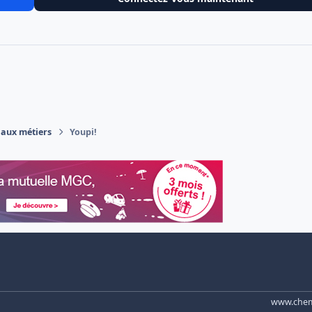
 aux métiers
Youpi!
www.chemi