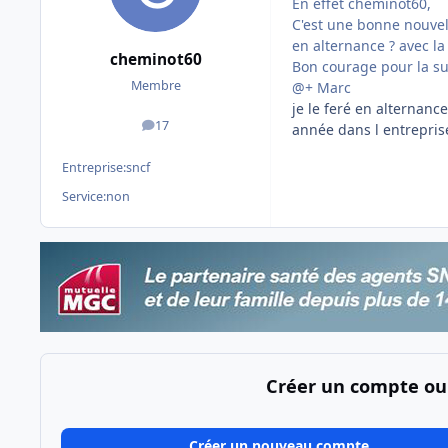
En effet cheminot60,
C'est une bonne nouve
en alternance ? avec la
cheminot60
Bon courage pour la su
Membre
@+ Marc
je le feré en alternanc
17
année dans l entrepr
messages
Entreprise:
sncf
Service:
non
Créer un compte ou
Créer un nouveau compte