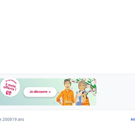
e 2006
19 ans
AU