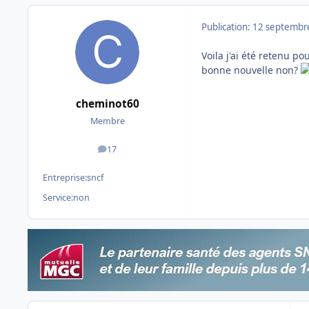
Publication:
12 septembr
Voila j'ai été retenu p
bonne nouvelle non?
cheminot60
Membre
17
messages
Entreprise:
sncf
Service:
non