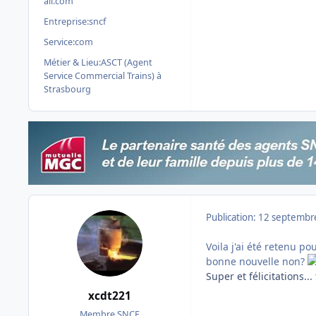
ail.com
Entreprise:
sncf
Service:
com
Métier & Lieu:
ASCT (Agent
Service Commercial Trains) à
Strasbourg
Publication:
12 septembr
Voila j'ai été retenu p
bonne nouvelle non?
Super et félicitations... 
xcdt221
Membre SNCF