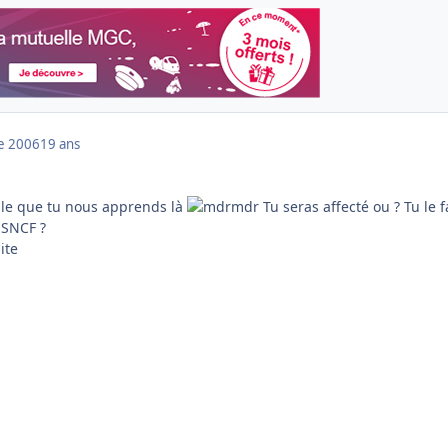
e 2006
19 ans
lle que tu nous apprends là
Tu seras affecté ou ? Tu le f
 SNCF ?
ite