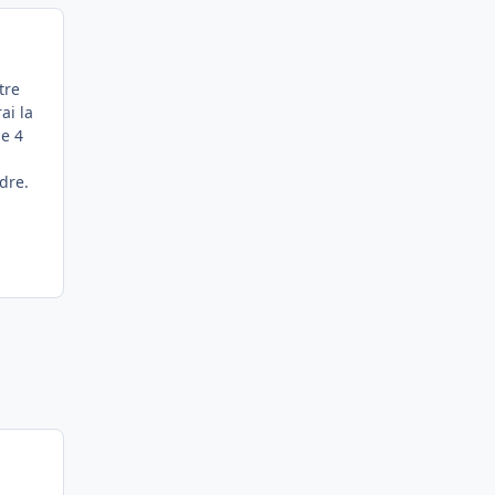
tre
ai la
de 4
dre.