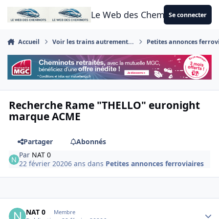
Aller au contenu
Le Web des Cheminots
Se connecter
Accueil
Voir les trains autrement...
Petites annonces ferrov
Recherche Rame "THELLO" euronight
marque ACME
Partager
Abonnés
Par
NAT 0
22 février 2020
6 ans
dans
Petites annonces ferroviaires
Author stats
NAT 0
Membre