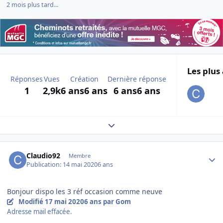
2 mois plus tard...
Les plus 
Réponses
Vues
Création
Dernière réponse
1
2,9k
6 ans
6 ans
6 ans
6 ans
Expand topic overview
Author stats
Claudio92
Membre
Publication:
14 mai 2020
6 ans
Bonjour dispo les 3 réf occasion comme neuve
Modifié
17 mai 2020
6 ans
par Gom
Adresse mail effacée.