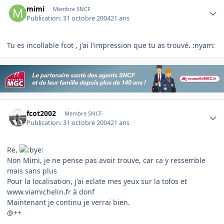
Author stats
mimi
Membre SNCF
Publication:
31 octobre 2004
21 ans
Tu es incollable fcot , j'ai l'impression que tu as trouvé. :nyam:
Author stats
fcot2002
Membre SNCF
Publication:
31 octobre 2004
21 ans
Re,
Non Mimi, je ne pense pas avoir trouve, car ca y ressemble
mais sans plus
Pour la localisation, j'ai eclate mes yeux sur la tofos et
www.viamichelin.fr à donf
Maintenant je continu je verrai bien.
@++