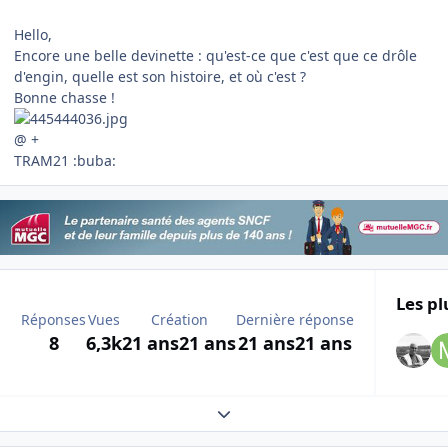
Hello,
Encore une belle devinette : qu'est-ce que c'est que ce drôle
d'engin, quelle est son histoire, et où c'est ?
Bonne chasse !
@ +
TRAM21 :buba:
Les pl
Réponses
Vues
Création
Dernière réponse
8
6,3k
21 ans
21 ans
21 ans
21 ans
Expand topic overview