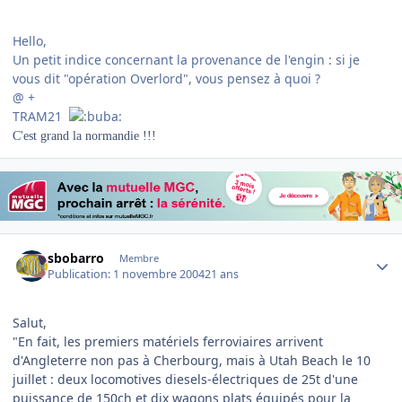
Hello,
Un petit indice concernant la provenance de l'engin : si je
vous dit "opération Overlord", vous pensez à quoi ?
@ +
TRAM21
C'est grand la normandie !!!
Author stats
sbobarro
Membre
Publication:
1 novembre 2004
21 ans
Salut,
"En fait, les premiers matériels ferroviaires arrivent
d'Angleterre non pas à Cherbourg, mais à Utah Beach le 10
juillet : deux locomotives diesels-électriques de 25t d'une
puissance de 150ch et dix wagons plats équipés pour la