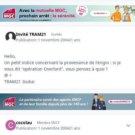
Invité TRAM21
Invités
Publication:
1 novembre 2004
21 ans
Hello,
Un petit indice concernant la provenance de l'engin : si je
vous dit "opération Overlord", vous pensez à quoi ?
@ +
TRAM21 :buba:
Author stats
cocolau
Membre SNCF
Publication:
1 novembre 2004
21 ans