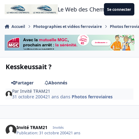
Aller au contenu
Le Web des Cheminots
Se connecter
Accueil
Photographies et vidéos ferroviaire
Photos ferrovi
Kesskeussait ?
Partager
Abonnés
Par
Invité TRAM21
31 octobre 2004
21 ans
dans
Photos ferroviaires
Invité TRAM21
Invités
Publication:
31 octobre 2004
21 ans