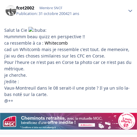
Author stats
fcot2002
Membre SNCF
Publication:
31 octobre 2004
21 ans
Salut la Cie
Hummmm beau quizz en perspective !!
ca ressemble à ca :
Whitecomb
cad un Whitcomb mais je ressemble c'est tout. de memeoire,
j'ai vu des choses similaires sur les CFC en Corse.
Pour l'heure ce n'est pas en Corse ta photo car ce n'est pas du
métrique.
je cherche.
j'edite :
Vaux-Montreuil dans le 08 serait-il une piste ? Il ya un silo la-
bas noté sur la carte.
@++