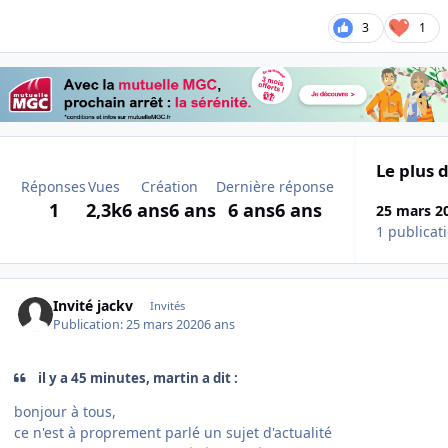
3
1
Le plus d
Réponses
Vues
Création
Dernière réponse
1
2,3k
6 ans
6 ans
6 ans
6 ans
25 mars 2
1 publicat
Invité jackv
Invités
Publication:
25 mars 2020
6 ans
il y a 45 minutes, martin a dit :
bonjour à tous,
ce n'est à proprement parlé un sujet d'actualité