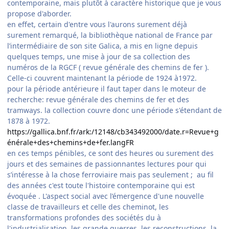
contemporaine, mais plutôt à caractère historique que je vous
propose d'aborder.
en effet, certain d'entre vous l'aurons surement déjà
surement remarqué, la bibliothèque national de France par
l’intermédiaire de son site Galica, a mis en ligne depuis
quelques temps, une mise à jour de sa collection des
numéros de la RGCF ( revue générale des chemins de fer ).
Celle-ci couvrent maintenant la période de 1924 à1972.
pour la période antérieure il faut taper dans le moteur de
recherche: revue générale des chemins de fer et des
tramways. la collection couvre donc une période s'étendant de
1878 à 1972.
https://gallica.bnf.fr/ark:/12148/cb343492000/date.r=Revue+g
énérale+des+chemins+de+fer.langFR
en ces temps pénibles, ce sont des heures ou surement des
jours et des semaines de passionnantes lectures pour qui
s’intéresse à la chose ferroviaire mais pas seulement ; au fil
des années c'est toute l'histoire contemporaine qui est
évoquée . L'aspect social avec l’émergence d'une nouvelle
classe de travailleurs et celle des cheminot, les
transformations profondes des sociétés du à
l'industrialisation, les grande guerres, les reconstructions, la