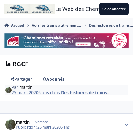
Aller au contenu
Le Web des Cheminots
Se connecter
Accueil
Voir les trains autrement...
Des histoires de trains..
la RGCF
Partager
Abonnés
Par
martin
25 mars 2020
6 ans
dans
Des histoires de trains...
Author stats
martin
Membre
Publication:
25 mars 2020
6 ans