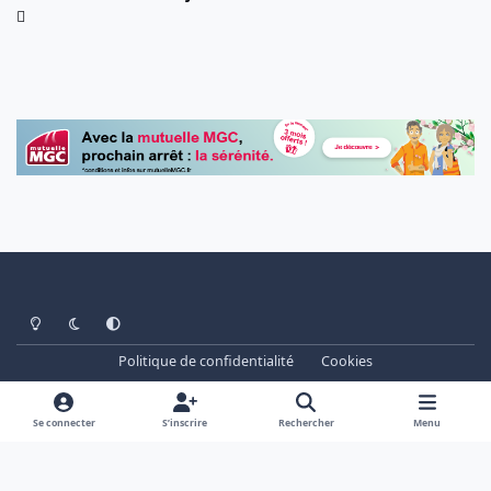
Light Mode
Dark Mode
System Preference
Politique de confidentialité
Cookies
www.cheminots.net - Forum Libre depuis 2003
Powered by
Invision Community
Se connecter
S’inscrire
Rechercher
Menu