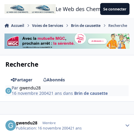
Aller au contenu
Le Web des Cheminots
Se connecter
Accueil
Voies de Services
Brin de causette
Recherche
Recherche
Partager
Abonnés
Par
gwendu28
16 novembre 2004
21 ans
dans
Brin de causette
Author stats
gwendu28
Membre
Publication:
16 novembre 2004
21 ans