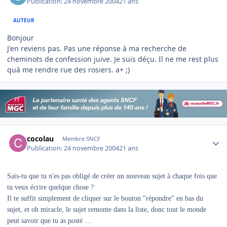
Publication:
24 novembre 2004
21 ans
AUTEUR
Bonjour
J'en reviens pas. Pas une réponse à ma recherche de
cheminots de confession juive. Je suis déçu. Il ne me rest plus
quà me rendre rue des rosiers. a+ ;)
Author stats
cocolau
Membre SNCF
Publication:
24 novembre 2004
21 ans
Sais-tu que tu n'es pas obligé de créer un nouveau sujet à chaque fois que
tu veux écrire quelque chose ?
Il te suffit simplement de cliquer sur le bouton "répondre" en bas du
sujet, et oh miracle, le sujet remonte dans la liste, donc tout le monde
peut savoir que tu as posté …