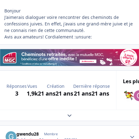
Bonjour
J'aimerais dialoguer voire rencontrer des cheminots de
confessions juives. En effet, j'avais une grand-mère juive et je
ne connais rien de cette communauté.
Avis aux amateurs! Cordialement :unsure:
Les pl
Réponses
Vues
Création
Dernière réponse
3
1,9k
21 ans
21 ans
21 ans
21 ans
Expand topic overview
Author stats
gwendu28
Membre