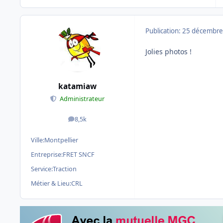
Publication:
25 décembre
Jolies photos !
katamiaw
Administrateur
8,5k
messages
Ville:
Montpellier
Entreprise:
FRET SNCF
Service:
Traction
Métier & Lieu:
CRL