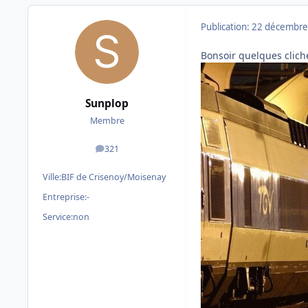
Publication:
22 décembre
Bonsoir quelques cliché
Sunplop
Membre
321
messages
Ville:
BIF de Crisenoy/Moisenay
Entreprise:
-
Service:
non