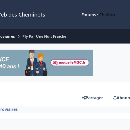
Web des Cheminots
Forums
Chatbox
roviaires
Ply Par Une Nuit Fraîche
Partager
Abonn
roviaires