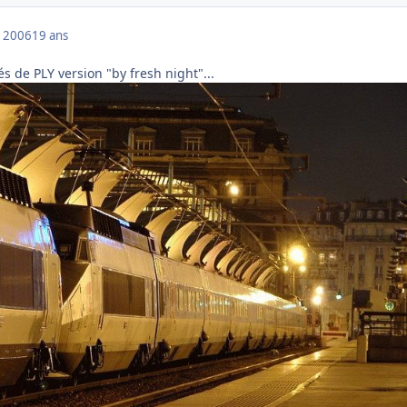
 2006
19 ans
s de PLY version "by fresh night"...