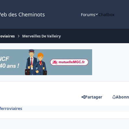
Web des Cheminots
Forums
Chatbox
roviaires
Merveilles De Valleiry
Partager
Abonn
ferroviaires