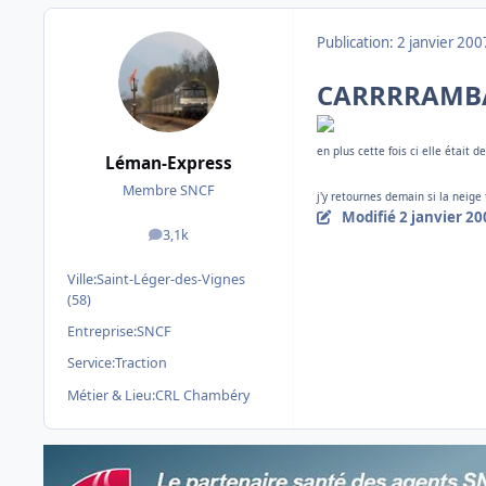
Publication:
2 janvier 200
CARRRRAMBA
en plus cette fois ci elle était d
Léman-Express
Membre SNCF
j'y retournes demain si la neige
Modifié
2 janvier 20
3,1k
messages
Ville:
Saint-Léger-des-Vignes
(58)
Entreprise:
SNCF
Service:
Traction
Métier & Lieu:
CRL Chambéry