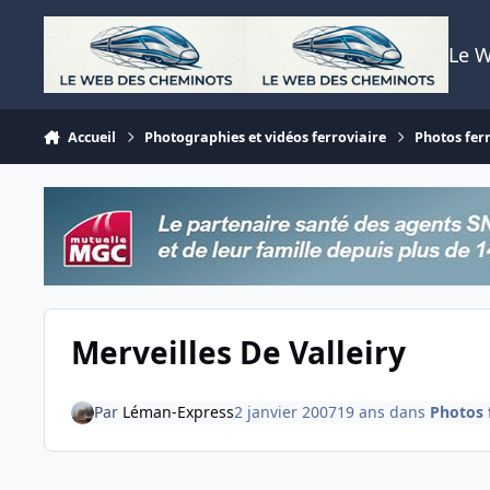
Aller au contenu
Le 
Accueil
Photographies et vidéos ferroviaire
Photos fer
Merveilles De Valleiry
Par
Léman-Express
2 janvier 2007
19 ans
dans
Photos 