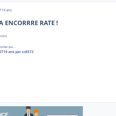
7
19 ans
 ENCORRRE RATE !
errière
 tombe pas....
07
19 ans
par cc6572