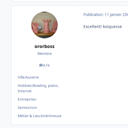
Publication:
11 janvier 2
Excellent! koiquesse
ororboss
Membre
4,1k
messages
Ville:
Auxerre
Hobbies:
Bowling, piano,
Internet
Entreprise:
-
Service:
non
Métier & Lieu:
Intérimeuse