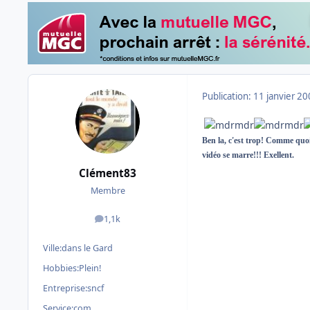
Publication:
11 janvier 2
Ben la, c'est trop! Comme quoi,
vidéo se marre!!! Exellent.
Clément83
Membre
1,1k
messages
Ville:
dans le Gard
Hobbies:
Plein!
Entreprise:
sncf
Service:
com