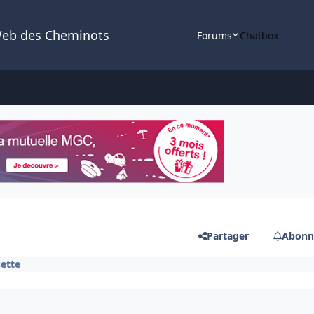
Web des Cheminots
Forums
Chatbox
Partager
Abonn
sette