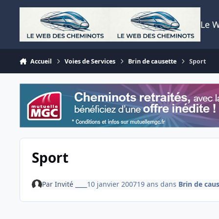
Aller au contenu
Le 
Accueil
Voies de Services
Brin de causette
Sport
Sport
Par
Invité ____
10 janvier 2007
19 ans
dans
Brin de cau