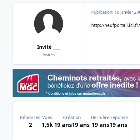
Publication:
10 janvier 2
http://neufportail.lci.f
Invité ____
Invités
Réponses
Vues
Création
Dernière réponse
2
1,5k
19 ans
19 ans
19 ans
19 ans