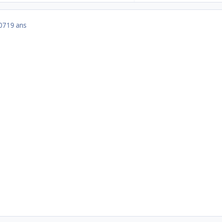
007
19 ans