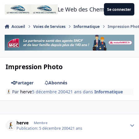
Aller au contenu
Le Web des Cheminots
Se connecter
Accueil
Voies de Services
Informatique
Impression Pho
Impression Photo
Partager
Abonnés
Par
herve
5 décembre 2004
21 ans
dans
Informatique
Author stats
herve
Membre
Publication:
5 décembre 2004
21 ans