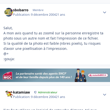
Author stats
sbobarro
Membre
Publication:
9 décembre 2004
21 ans
Salut,
A mon avis quand tu as zoomé sur la personne enregistre ta
photo sous un autre nom et fait l'impression de ce fichier.
Si la qualité de ta photo est faible (nbres pixels), tu risques
d'avoir une pixellisation à l'impression.
@+
:gouja:
Author stats
katamiaw
Administrateur
Publication:
9 décembre 2004
21 ans