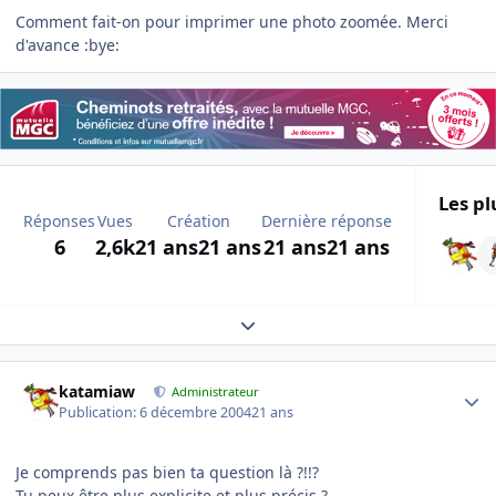
Comment fait-on pour imprimer une photo zoomée. Merci
d'avance :bye:
Les pl
Réponses
Vues
Création
Dernière réponse
6
2,6k
21 ans
21 ans
21 ans
21 ans
Expand topic overview
Author stats
katamiaw
Administrateur
Publication:
6 décembre 2004
21 ans
Je comprends pas bien ta question là ?!!?
Tu peux être plus explicite et plus précis ?