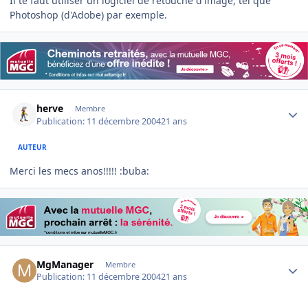
Il te faut utiliser un logiciel de retouche d'image, tel que
Photoshop (d'Adobe) par exemple.
Author stats
herve
Membre
Publication:
11 décembre 2004
21 ans
AUTEUR
Merci les mecs anos!!!!! :buba:
Author stats
MgManager
Membre
Publication:
11 décembre 2004
21 ans