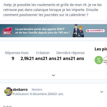
:help: Je possède les roulements et grille de mon rlt. Je ne les
retrouve pas dans calanque lorsque je les importe. Ensuite
comment positionner les journées sur le calendrier ?
Les pl
Réponses
Vues
Création
Dernière réponse
9
2,9k
21 ans
21 ans
21 ans
21 ans
Expand topic overview
Author stats
sbobarro
Membre
Publication:
9 décembre 2004
21 ans
Salut,