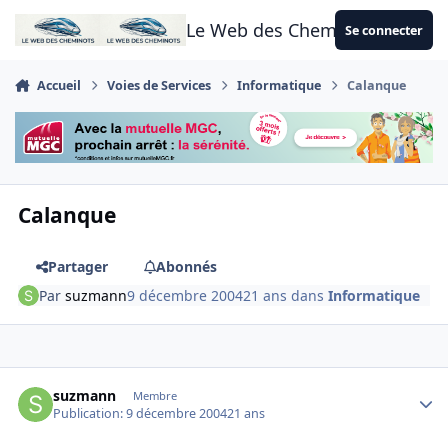
Aller au contenu
Le Web des Cheminots
Se connecter
Accueil
Voies de Services
Informatique
Calanque
Calanque
Partager
Abonnés
Par
suzmann
9 décembre 2004
21 ans
dans
Informatique
Author stats
suzmann
Membre
Publication:
9 décembre 2004
21 ans