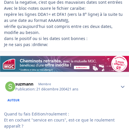
Dans la negative, c'est que des mauvaises dates sont entrées
Avec le bloc-notes ouvre le fichier caraïbe:
repère les lignes DDA1= et DFA1 (vers la 8° ligne) à la suite tu
as une date au format AAAAMMJJ,
vérifie qu'aujourd'hui soit compris entre ces deux dates,
modifie au besoin.
dans le positif ou si les dates sont bonnes :
Je ne sais pas :dntknw:
Author stats
suzmann
Membre
Publication:
21 décembre 2004
21 ans
AUTEUR
Quand tu fais Edition/roulement :
Et en cochant "service en cours", est-ce que le roulement
apparaît ?