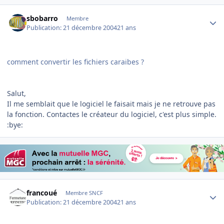
Author stats
sbobarro
Membre
Publication:
21 décembre 2004
21 ans
comment convertir les fichiers caraibes ?
Salut,
Il me semblait que le logiciel le faisait mais je ne retrouve pas
la fonction. Contactes le créateur du logiciel, c'est plus simple.
:bye:
Author stats
francoué
Membre SNCF
Publication:
21 décembre 2004
21 ans