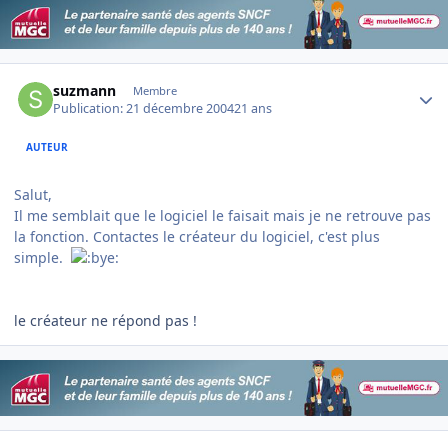
Author stats
suzmann
Membre
Publication:
21 décembre 2004
21 ans
AUTEUR
Salut,
Il me semblait que le logiciel le faisait mais je ne retrouve pas
la fonction. Contactes le créateur du logiciel, c'est plus
simple.
le créateur ne répond pas !
Author stats