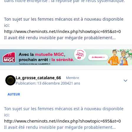
dans notre entreprise : la reponse par le refus systématique.
Ton sujet sur les femmes mécanos est à nouveau disponible
ici:
http://www.cheminots.net//index.php?showtopic=695&st=0
Il avait été rendu invisible par mégarde probablement...
Author stats
La_grosse_catalane_66
Membre
Publication:
13 décembre 2004
21 ans
AUTEUR
Ton sujet sur les femmes mécanos est à nouveau disponible
ici:
http://www.cheminots.net//index.php?showtopic=695&st=0
Il avait été rendu invisible par mégarde probablement...