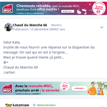
Author stats
Chaud du Manche 66
Membre
Publication:
13 décembre 2004
21 ans
Salut Kata,
Inutile de nous fournir une réponse sur la disparition du
message: On sait qui en est à l'origine...
Mais je trouve quand meme çà petit...
@+
Chaud du Manche 69
:carton:
Author stats
katamiaw
Administrateur