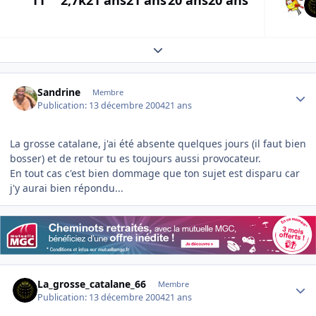
11
2,7k
21 ans
21 ans
20 ans
20 ans
Expand topic overview
Author stats
Sandrine
Membre
Publication:
13 décembre 2004
21 ans
La grosse catalane, j'ai été absente quelques jours (il faut bien
bosser) et de retour tu es toujours aussi provocateur.
En tout cas c'est bien dommage que ton sujet est disparu car
j'y aurai bien répondu...
Author stats
La_grosse_catalane_66
Membre
Publication:
13 décembre 2004
21 ans