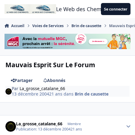
Aller au contenu
Le Web des Cheminots
Se connecter
Accueil
Voies de Services
Brin de causette
Mauvais Espri
Mauvais Esprit Sur Le Forum
Partager
Abonnés
Par
La_grosse_catalane_66
13 décembre 2004
21 ans
dans
Brin de causette
Author stats
La_grosse_catalane_66
Membre
Publication:
13 décembre 2004
21 ans