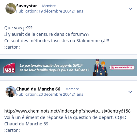
Author stats
Savoystar
Membre
Publication:
19 décembre 2004
21 ans
Que vois je???
Il y aurait de la censure dans ce forum???
Ce sont des méthodes fascistes ou Stalinienne çà!!!
:carton:
Author stats
Chaud du Manche 66
Membre
Publication:
20 décembre 2004
21 ans
http://www.cheminots.net//index.php?showto...st=0entry6158
Voilà un élément de réponse à la question de départ. CQFD
Chaud du Manche 69
:carton: