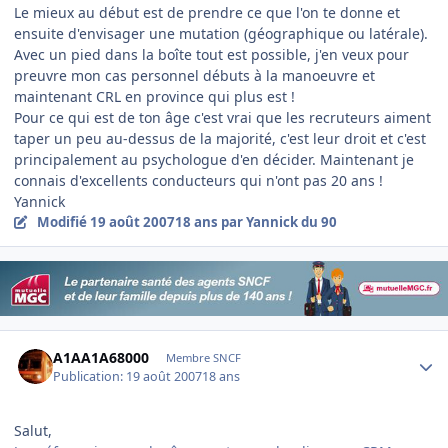
Le mieux au début est de prendre ce que l'on te donne et
ensuite d'envisager une mutation (géographique ou latérale).
Avec un pied dans la boîte tout est possible, j'en veux pour
preuvre mon cas personnel débuts à la manoeuvre et
maintenant CRL en province qui plus est !
Pour ce qui est de ton âge c'est vrai que les recruteurs aiment
taper un peu au-dessus de la majorité, c'est leur droit et c'est
principalement au psychologue d'en décider. Maintenant je
connais d'excellents conducteurs qui n'ont pas 20 ans !
Yannick
Modifié
19 août 2007
18 ans
par Yannick du 90
Author stats
A1AA1A68000
Membre SNCF
Publication:
19 août 2007
18 ans
Salut,