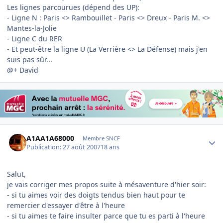
Les lignes parcourues (dépend des UP):
- Ligne N : Paris <> Rambouillet - Paris <> Dreux - Paris M. <>
Mantes-la-Jolie
- Ligne C du RER
- Et peut-être la ligne U (La Verrière <> La Défense) mais j'en
suis pas sûr...
@+ David
Author stats
A1AA1A68000
Membre SNCF
Publication:
27 août 2007
18 ans
Salut,
je vais corriger mes propos suite à mésaventure d'hier soir:
- si tu aimes voir des doigts tendus bien haut pour te
remercier d'essayer d'être à l'heure
- si tu aimes te faire insulter parce que tu es parti à l'heure