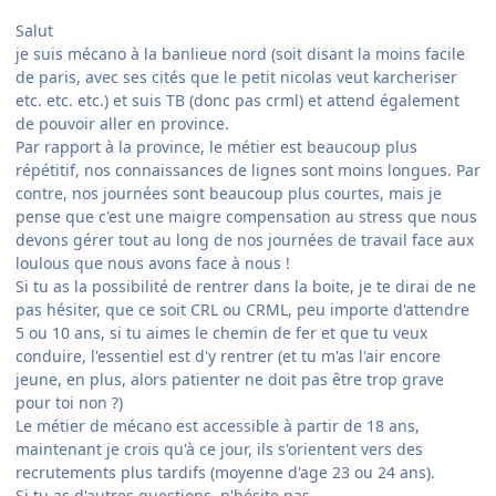
Salut
je suis mécano à la banlieue nord (soit disant la moins facile
de paris, avec ses cités que le petit nicolas veut karcheriser
etc. etc. etc.) et suis TB (donc pas crml) et attend également
de pouvoir aller en province.
Par rapport à la province, le métier est beaucoup plus
répétitif, nos connaissances de lignes sont moins longues. Par
contre, nos journées sont beaucoup plus courtes, mais je
pense que c'est une maigre compensation au stress que nous
devons gérer tout au long de nos journées de travail face aux
loulous que nous avons face à nous !
Si tu as la possibilité de rentrer dans la boite, je te dirai de ne
pas hésiter, que ce soit CRL ou CRML, peu importe d'attendre
5 ou 10 ans, si tu aimes le chemin de fer et que tu veux
conduire, l'essentiel est d'y rentrer (et tu m'as l'air encore
jeune, en plus, alors patienter ne doit pas être trop grave
pour toi non ?)
Le métier de mécano est accessible à partir de 18 ans,
maintenant je crois qu'à ce jour, ils s'orientent vers des
recrutements plus tardifs (moyenne d'age 23 ou 24 ans).
Si tu as d'autres questions, n'hésite pas