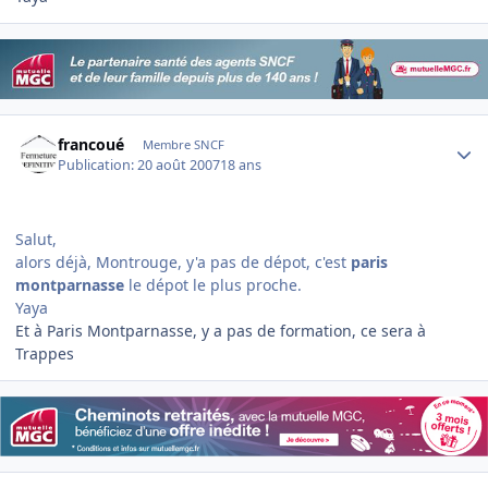
Author stats
francoué
Membre SNCF
Publication:
20 août 2007
18 ans
Salut,
alors déjà, Montrouge, y'a pas de dépot, c'est
paris
montparnasse
le dépot le plus proche.
Yaya
Et à Paris Montparnasse, y a pas de formation, ce sera à
Trappes
Author stats