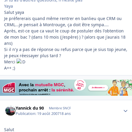
Yaya
Salut yaya
Je préfererais quand même rentrer en banlieu que CRM ou
CRML...je pensait à Montrouge, ça doit être sympa....
Après, est-ce que ca vaut le coup de postuler dès l'obtention
de mon bac ? (dans 10 mois (j'espère) ) ? (alors que j'aurais 18
ans)
Si il n'y a pas de réponse ou refus parce que je sius top jeune,
je peux réessayer plus tard ?
Merci
A++ ;)
Author stats
Yannick du 90
Membre SNCF
Publication:
19 août 2007
18 ans
Salut