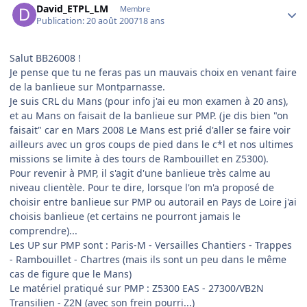
David_ETPL_LM
Membre
Publication:
20 août 2007
18 ans
Salut BB26008 !
Je pense que tu ne feras pas un mauvais choix en venant faire
de la banlieue sur Montparnasse.
Je suis CRL du Mans (pour info j'ai eu mon examen à 20 ans),
et au Mans on faisait de la banlieue sur PMP. (je dis bien "on
faisait" car en Mars 2008 Le Mans est prié d'aller se faire voir
ailleurs avec un gros coups de pied dans le c*l et nos ultimes
missions se limite à des tours de Rambouillet en Z5300).
Pour revenir à PMP, il s'agit d'une banlieue très calme au
niveau clientèle. Pour te dire, lorsque l'on m'a proposé de
choisir entre banlieue sur PMP ou autorail en Pays de Loire j'ai
choisis banlieue (et certains ne pourront jamais le
comprendre)...
Les UP sur PMP sont : Paris-M - Versailles Chantiers - Trappes
- Rambouillet - Chartres (mais ils sont un peu dans le même
cas de figure que le Mans)
Le matériel pratiqué sur PMP : Z5300 EAS - 27300/VB2N
Transilien - Z2N (avec son frein pourri...)