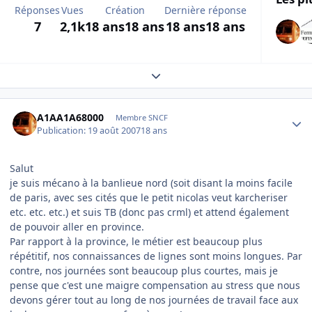
Réponses
Vues
Création
Dernière réponse
7
2,1k
18 ans
18 ans
18 ans
18 ans
Expand topic overview
Author stats
A1AA1A68000
Membre SNCF
Publication:
19 août 2007
18 ans
Salut
je suis mécano à la banlieue nord (soit disant la moins facile
de paris, avec ses cités que le petit nicolas veut karcheriser
etc. etc. etc.) et suis TB (donc pas crml) et attend également
de pouvoir aller en province.
Par rapport à la province, le métier est beaucoup plus
répétitif, nos connaissances de lignes sont moins longues. Par
contre, nos journées sont beaucoup plus courtes, mais je
pense que c'est une maigre compensation au stress que nous
devons gérer tout au long de nos journées de travail face aux