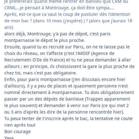
Je préfererais quand même rentrer en banlieu que CRM ou
CRML...je pensait à Montrouge, ça doit être sympa....
Après, est-ce que ca vaut le coup de postuler dès l'obtention
de mon bac ? (dans 10 mois (j'espère) ) ? (alors que j'aurais 18
ans)
alors déjà, Montrouge, y'a pas de dépot, c'est paris
montparnasse le dépot le plus proche.
Ensuite, quand tu es recruté sur Paris, on ne te laisse pas le
choix du réseau, on t'affecte (c'est l'ARDIF (Agence de
Recrutemetn D'Ile de France) et tu ne peux demander à aller
ailleurs ; en principe, ils choississent la gare la plus proche de
chez toi, mais c'est pas obligatoire.
Enfin, pour paris montparnasse (j'en discutais encore hier
d'ailleurs), il y a peu de places et quasiment personne n'est
nommé directement à montparnasse. Tu dois obligatoirement
passer par un des dépots de banlieue (Trappes apparement
le plus souvent) et demander à venir sur Paris (ce qui met 2
ou 3 ans d'après les dire de la personne rencontrée hier).
Tu peux tenter de t'inscrire après le bac, la tentative ne coute
rien après tout
Bon courage
Yaya