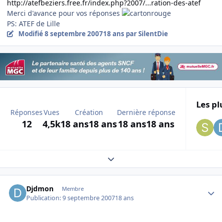
http://atefbeziers.free.fr/index.php?2007/...ration-des-atef
Merci d'avance pour vos réponses
PS: ATEF de Lille
Modifié
8 septembre 2007
18 ans
par SilentDie
Les pl
Réponses
Vues
Création
Dernière réponse
12
4,5k
18 ans
18 ans
18 ans
18 ans
Expand topic overview
Author stats
Djdmon
Membre
Publication:
9 septembre 2007
18 ans