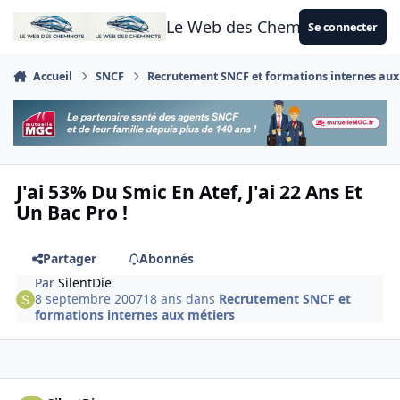
Aller au contenu
Le Web des Cheminots
Se connecter
Accueil
SNCF
Recrutement SNCF et formations internes aux
J'ai 53% Du Smic En Atef, J'ai 22 Ans Et
Un Bac Pro !
Partager
Abonnés
Par
SilentDie
8 septembre 2007
18 ans
dans
Recrutement SNCF et
formations internes aux métiers
Author stats