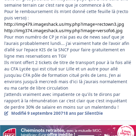
semaine terrain car c'est rare que je commence à 6h.
Pour le remboursement ils m'ont donné cette feuille là (recto
puis verso) :
http://img479.imageshack.us/my.php?image=rectown3.jpg
http://img374.imageshack.us/my.php?image=versofo6.jpg
Pour mon numéro de CP je n'ai pas eu de news sauf que je
l'aurais probablement lundi... j'ai vraiment hate de l'avoir afin
d'allé sur l'epace KIS de la SNCF pour faire gratuitement en
ligne mes reservations en TGV
Ils m'ont offert 2 tickets de titre de transport pour à la fois allé
au CFA Lycée qui est citué sur Lille et un autre pour allé
jusqu'au CFA pôle de formation citué près de Lens. J'en ai
environs jusqu'à mercredi mais d'ici là j'aurais normalement
eu ma carte de libre circulation
J'attends vraiment avec impatiente ce qu'ils te dirons par
rapport à la rémunération car c'est clair que c'est inquiétant
de perdre 30% de salaire en moins sur un malentendu !
Modifié
9 septembre 2007
18 ans
par SilentDie