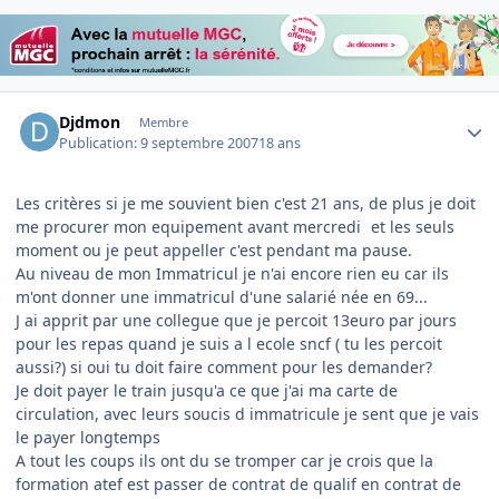
Author stats
Djdmon
Membre
Publication:
9 septembre 2007
18 ans
Les critères si je me souvient bien c'est 21 ans, de plus je doit
me procurer mon equipement avant mercredi
et les seuls
moment ou je peut appeller c'est pendant ma pause.
Au niveau de mon Immatricul je n'ai encore rien eu car ils
m'ont donner une immatricul d'une salarié née en 69...
J ai apprit par une collegue que je percoit 13euro par jours
pour les repas quand je suis a l ecole sncf ( tu les percoit
aussi?) si oui tu doit faire comment pour les demander?
Je doit payer le train jusqu'a ce que j'ai ma carte de
circulation, avec leurs soucis d immatricule je sent que je vais
le payer longtemps
A tout les coups ils ont du se tromper car je crois que la
formation atef est passer de contrat de qualif en contrat de