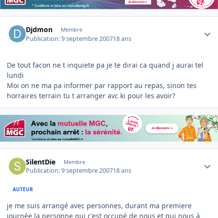
Author stats
Djdmon
Membre
Publication:
9 septembre 2007
18 ans
De tout facon ne t inquiete pa je te dirai ca quand j aurai tel
lundi
Moi on ne ma pa informer par rapport au repas, sinon tes
horraires terrain tu t arranger avc ki pour les avoir?
Author stats
SilentDie
Membre
Publication:
9 septembre 2007
18 ans
AUTEUR
je me suis arrangé avec personnes, durant ma premiere
journée la personne qui c'est occupé de nous et qui nous à