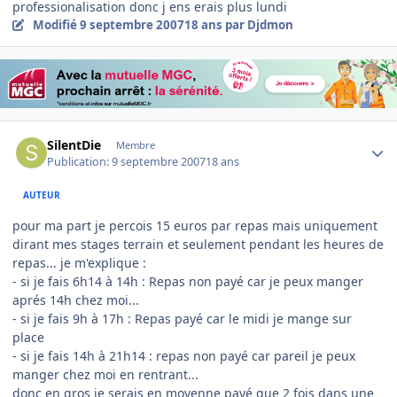
professionalisation donc j ens erais plus lundi
Modifié
9 septembre 2007
18 ans
par Djdmon
Author stats
SilentDie
Membre
Publication:
9 septembre 2007
18 ans
AUTEUR
pour ma part je percois 15 euros par repas mais uniquement
dirant mes stages terrain et seulement pendant les heures de
repas... je m'explique :
- si je fais 6h14 à 14h : Repas non payé car je peux manger
aprés 14h chez moi...
- si je fais 9h à 17h : Repas payé car le midi je mange sur
place
- si je fais 14h à 21h14 : repas non payé car pareil je peux
manger chez moi en rentrant...
donc en gros je serais en moyenne payé que 2 fois dans une