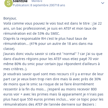
SilentDie
Membre
Publication:
8 septembre 2007
18 ans
Bonjour,
Voilà comme vous pouvez le vois tout est dans le titre : j'ai 22
ans, un bac professionnel, je suis en ATEF et mon taux de
rémunération est de 53% du SMIC.
D'aprés la responsable RH c'est le plus haut taux de
rémunération... (41% pour un autre de 18 ans dans ma
classe).
J'aurais donc voulu savoir si cela est "normal" ? car j'ai su que
dans d'autres régions pour les ATEF vous etiez payé 70 voir
même 80% du smic pour certain (qui répondent d'ailleurs à
mes critères..).
Je voudrais savoir quel sont mes recours s'il y a erreur de leur
part car je veux bien trop rien dire mais là avec près de 30%
de moins que le smic sa risque de se faire énormément
ressentir à la fin du mois... j'esperé au moins recevoir 800
euros voir + avec les primes mais là apparament je n'irais pas
plus haut que 550 euros primes inclus... voir ce topic pour les
rémunérations des ATEF de l'année derniere sur Beziers :