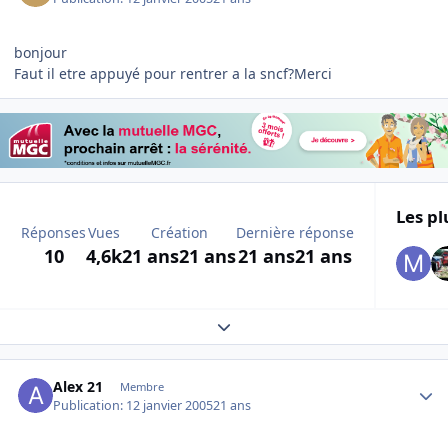
bonjour
Faut il etre appuyé pour rentrer a la sncf?Merci
Les pl
Réponses
Vues
Création
Dernière réponse
10
4,6k
21 ans
21 ans
21 ans
21 ans
Expand topic overview
Author stats
Alex 21
Membre
Publication:
12 janvier 2005
21 ans