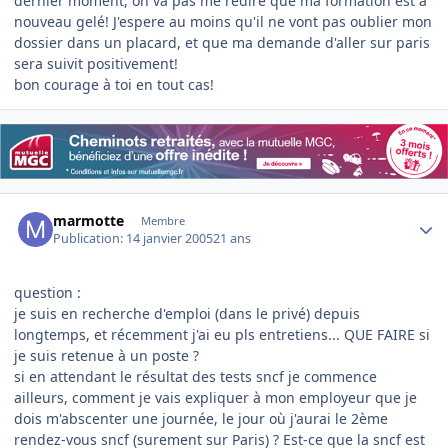
dernier moment, on va pas me redire que ma formation est à
nouveau gelé! J'espere au moins qu'il ne vont pas oublier mon
dossier dans un placard, et que ma demande d'aller sur paris
sera suivit positivement!
bon courage à toi en tout cas!
Author stats
marmotte
Membre
Publication:
14 janvier 2005
21 ans
question :
je suis en recherche d'emploi (dans le privé) depuis
longtemps, et récemment j'ai eu pls entretiens... QUE FAIRE si
je suis retenue à un poste ?
si en attendant le résultat des tests sncf je commence
ailleurs, comment je vais expliquer à mon employeur que je
dois m'abscenter une journée, le jour où j'aurai le 2ème
rendez-vous sncf (surement sur Paris) ? Est-ce que la sncf est