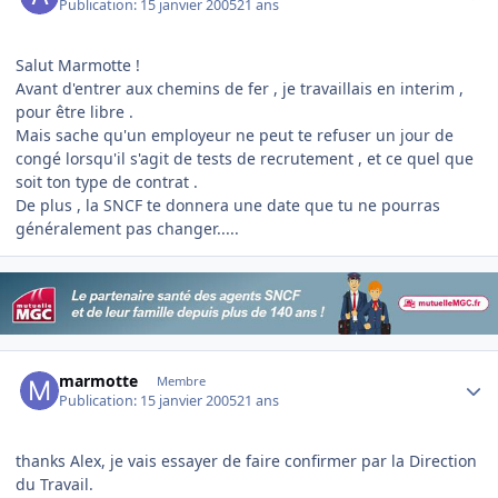
Publication:
15 janvier 2005
21 ans
Salut Marmotte !
Avant d'entrer aux chemins de fer , je travaillais en interim ,
pour être libre .
Mais sache qu'un employeur ne peut te refuser un jour de
congé lorsqu'il s'agit de tests de recrutement , et ce quel que
soit ton type de contrat .
De plus , la SNCF te donnera une date que tu ne pourras
généralement pas changer.....
Author stats
marmotte
Membre
Publication:
15 janvier 2005
21 ans
thanks Alex, je vais essayer de faire confirmer par la Direction
du Travail.