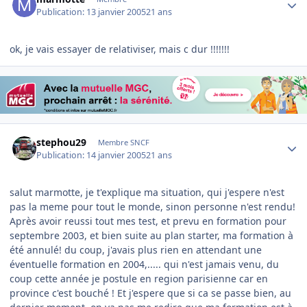
Publication:
13 janvier 2005
21 ans
ok, je vais essayer de relativiser, mais c dur !!!!!!!
Author stats
stephou29
Membre SNCF
Publication:
14 janvier 2005
21 ans
salut marmotte, je t'explique ma situation, qui j'espere n'est
pas la meme pour tout le monde, sinon personne n'est rendu!
Après avoir reussi tout mes test, et prevu en formation pour
septembre 2003, et bien suite au plan starter, ma formation à
été annulé! du coup, j'avais plus rien en attendant une
éventuelle formation en 2004,..... qui n'est jamais venu, du
coup cette année je postule en region parisienne car en
province c'est bouché ! Et j'espere que si ca se passe bien, au