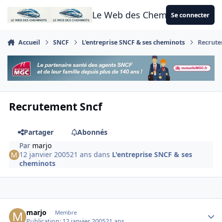
Aller au contenu
Le Web des Cheminots
Se connecter
Accueil
SNCF
L'entreprise SNCF & ses cheminots
Recrute
Recrutement Sncf
Partager
Abonnés
Par
marjo
12 janvier 2005
21 ans
dans
L'entreprise SNCF & ses
cheminots
Author stats
marjo
Membre
Publication:
12 janvier 2005
21 ans