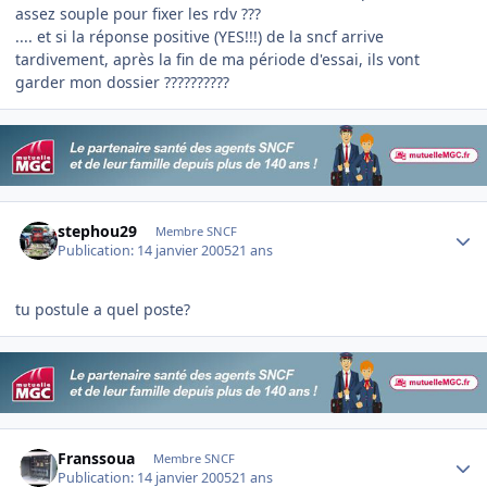
assez souple pour fixer les rdv ???
.... et si la réponse positive (YES!!!) de la sncf arrive
tardivement, après la fin de ma période d'essai, ils vont
garder mon dossier ??????????
Author stats
stephou29
Membre SNCF
Publication:
14 janvier 2005
21 ans
tu postule a quel poste?
Author stats
Franssoua
Membre SNCF
Publication:
14 janvier 2005
21 ans