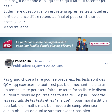
Et le psy, il demande quoi, qu'est-ce qu'il faut lui raconter (ou
pas)?
Et dernière question : si on est retenu après les tests, quel est
le % de chance d'être retenu au final et peut-on choisir son
poste (ville) ?
Merci d'avance !
Author stats
Franssoua
Membre SNCF
Publication:
13 janvier 2005
21 ans
Pas grand chose à faire pour se préparer... les tests sont des
QCM, qq exercices; le tout n'est pas bien méchant mais tu as
un temps limite pour tout faire. De toute façon ils te le disent
au début: "vous ne pourrez pas tout faire". Le psy, il regarde
les résultats de tes tests et les "analyse"... pour moi il a dit un
peu faible en maths mais bon niveau de compréhension
aucun pb... Pas de quoi te stresser avant c pas bien