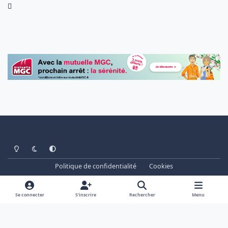
Light Mode
Dark Mode
System Preference
Politique de confidentialité
Cookies
www.cheminots.net - Forum Libre depuis 2003
Powered by
Invision Community
Se connecter
S’inscrire
Rechercher
Menu