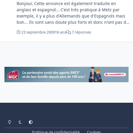
Bonjour, Cette annonce est également traduite en
anglais et espagnol... C'est très pratique à Metz par
exemple, il y a plus d'Allemands que d'Espagnols mais
bon... Ils sont sans doute plus forts et donc n'ont pas de
raisons d'avoir la grippe donc on ne traduit pas en
23 septembre 2009
16 ans
7 réponses
Allemand ! :Smiley_40:
Light Mode
Dark Mode
System Preference
Politique de confidentialité
Cookies