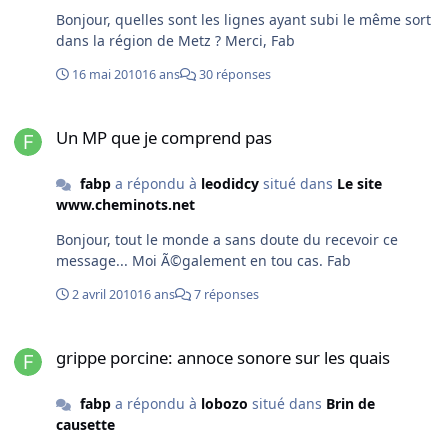
Bonjour, quelles sont les lignes ayant subi le même sort
dans la région de Metz ? Merci, Fab
16 mai 2010
16 ans
30 réponses
Un MP que je comprend pas
Un MP que je comprend pas
fabp
a répondu à
leodidcy
situé dans
Le site
www.cheminots.net
Bonjour, tout le monde a sans doute du recevoir ce
message... Moi Ã©galement en tou cas. Fab
2 avril 2010
16 ans
7 réponses
grippe porcine: annoce sonore sur les quais
grippe porcine: annoce sonore sur les quais
fabp
a répondu à
lobozo
situé dans
Brin de
causette