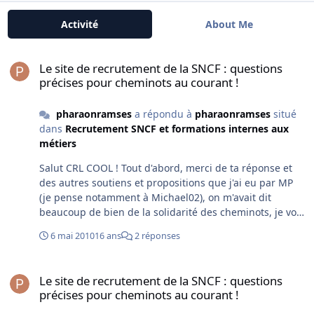
Activité
About Me
Le site de recrutement de la SNCF : questions précises pour chemi
Le site de recrutement de la SNCF : questions
précises pour cheminots au courant !
pharaonramses
a répondu à
pharaonramses
situé
dans
Recrutement SNCF et formations internes aux
métiers
Salut CRL COOL ! Tout d'abord, merci de ta réponse et
des autres soutiens et propositions que j'ai eu par MP
(je pense notamment à Michael02), on m'avait dit
beaucoup de bien de la solidarité des cheminots, je vois
que ce n'étaient pas des paroles en l'air. Ca donne envie
6 mai 2010
16 ans
2 réponses
de vous rejoindre en tout cas, et ça c'est déjà
magnifique ! Merci et encore merci à tous donc. Pour te
Le site de recrutement de la SNCF : questions précises pour chemi
répondre, j'ai bien conscience qu'en ce moment le
Le site de recrutement de la SNCF : questions
métier n'est pas forcément au mieux en ce qui concerne
précises pour cheminots au courant !
l'embauche. Mais autant tenter le tout pour le tout !