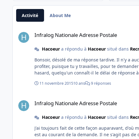
Activité
About Me
Infralog Nationale Adresse Postale
Infralog Nationale Adresse Postale
Hacoeur
a répondu à
Hacoeur
situé dans
Rec
Bonsoir, désolé de ma réponse tardive. Il n'y a aucun do
profiter, puisque tu y travailles, pour te demander l'adresse exact
11 novembre 2015
10 ans
9 réponses
Infralog Nationale Adresse Postale
Infralog Nationale Adresse Postale
Hacoeur
a répondu à
Hacoeur
situé dans
Rec
J'ai toujours fait de cette façon auparavant, d'où
est au courant de la demande. Il ne s'agit pas de déplacement avec l'infralog, uniquement de poste à pourvoir, après si