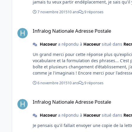
jamais tu veux partir endéplacement, je sais qu'il 
7 novembre 2015
10 ans
9 réponses
Infralog Nationale Adresse Postale
Infralog Nationale Adresse Postale
Hacoeur
a répondu à
Hacoeur
situé dans
Rec
Un grand merci pour cette réponse plus qu'explicite. J'ai l'impression d'avoir une réponse d'un DET ou DR
vocabulaire et la formulation des phrases... C'est plaisant à 
boîte et plusieurs changement d'établissement, j
6 novembre 2015
10 ans
9 réponses
Infralog Nationale Adresse Postale
Infralog Nationale Adresse Postale
Hacoeur
a répondu à
Hacoeur
situé dans
Rec