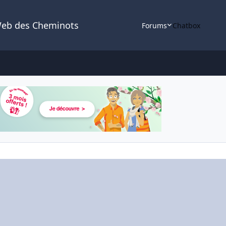
Web des Cheminots
Forums
Chatbox