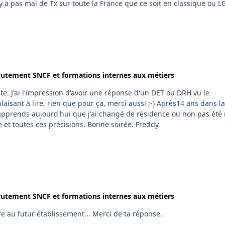
y a pas mal de Tx sur toute la France que ce soit en classique ou L
rutement SNCF et formations internes aux métiers
H vu le
lire, rien que pour ça, merci aussi ;-) Après14 ans dans la
'apprends aujourd'hui que j'ai changé de résidence ou non pas été
comme je l'imaginais ! Encore merci pour l'adresse et toutes ces précisions. Bonne soirée. Freddy
rutement SNCF et formations internes aux métiers
Je pensais qu'il fallait envoyer une copie de la lettre au futur établissement... Merci de ta réponse.