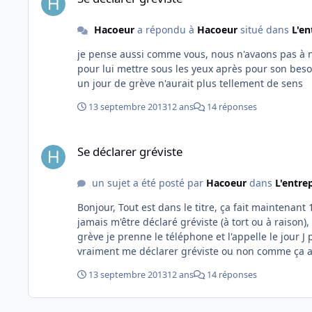
Hacoeur
a répondu à
Hacoeur
situé dans
L'en
je pense aussi comme vous, nous n'avaons pas à no
pour lui mettre sous les yeux après pour son besoin de savoir ce n'est pas mon problème, l'avertir de ma ou nos absences
un jour de grève n'aurait plus tellement de sens
13 septembre 2013
12 ans
14 réponses
Se déclarer gréviste
Se déclarer gréviste
un sujet a été posté par
Hacoeur
dans
L'entre
Bonjour, Tout est dans le titre, ça fait maintenant 13 ans que je suis dans la boutique, 13 ans que je fais des grèves sans
jamais m'être déclaré gréviste (à tort ou à raison
grève je prenne le téléphone et l'appelle le jour J pour me déclarer gréviste. 
vraiment me déclarer gréviste ou non comme ça a ét
n'ai trouvé aucun texte de loi explicite. Je précise que je suis à la voie, je n'ai donc pas de service minimum à assurer. Un
13 septembre 2013
12 ans
14 réponses
grand merci pour vos réponses. Cordialement.