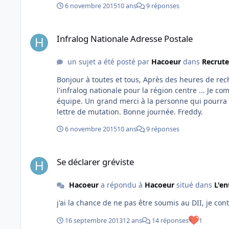
6 novembre 2015
10 ans
9 réponses
Infralog Nationale Adresse Postale
Infralog Nationale Adresse Postale
un sujet a été posté par
Hacoeur
dans
Recrute
Bonjour à toutes et tous, Après des heures de recherche infructueuses, il m'est impossible de trouver l'adresse postale de
l'infralog nationale pour la région centre ... Je compte en effet faire une demande de mutation pour intégrer une de leur
équipe. Un grand merci à la personne qui pourra me donner ce fameux sésame qui me permettre de transmettre ma
lettre de mutation. Bonne journée. Freddy.
6 novembre 2015
10 ans
9 réponses
Se déclarer gréviste
Se déclarer gréviste
Hacoeur
a répondu à
Hacoeur
situé dans
L'en
j'ai la chance de ne pas être soumis au DII, je cont
16 septembre 2013
12 ans
14 réponses
1