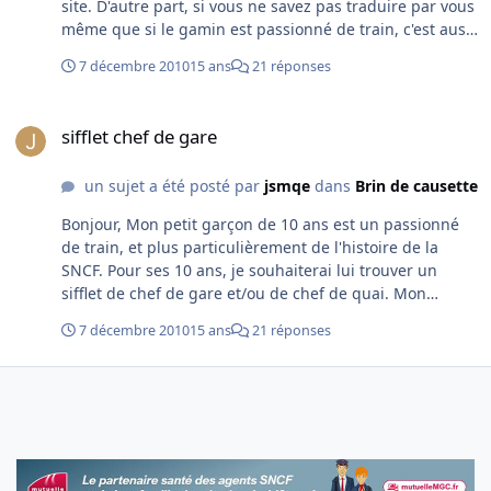
site. D'autre part, si vous ne savez pas traduire par vous
même que si le gamin est passionné de train, c'est aussi
parce que ses parents lui ont déjà acheter un train
7 décembre 2010
15 ans
21 réponses
électrique et divers objet de collection constituant sa
table ferroviaire, c'est que vous n'êtes pas apte à juger
sifflet chef de gare
de mon comportement de parent ! Aussi passez votre
sifflet chef de gare
chemin et ne me faites pas perdre mon temps avec des
réponses insultantes !
un sujet a été posté par
jsmqe
dans
Brin de causette
Bonjour, Mon petit garçon de 10 ans est un passionné
de train, et plus particulièrement de l'histoire de la
SNCF. Pour ses 10 ans, je souhaiterai lui trouver un
sifflet de chef de gare et/ou de chef de quai. Mon
problème est que je ne sais pas très bien où je pourrais
7 décembre 2010
15 ans
21 réponses
en trouver un. Pourriez-vous me donner quelques
indices ? Je vous remercie.