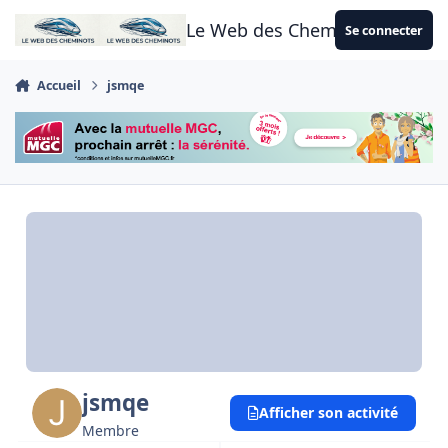
Aller au contenu
Le Web des Cheminots
Se connecter
Accueil
jsmqe
jsmqe
Afficher son activité
Membre