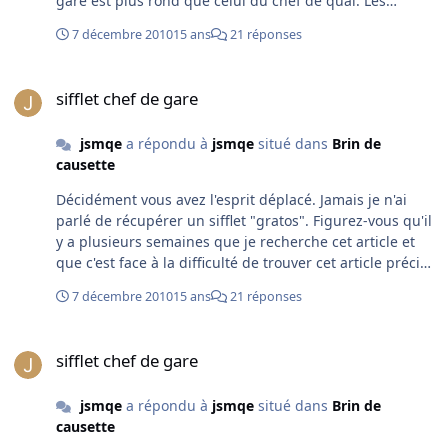
gare est plus rond que celui du chef de quai. Les
sonorités ne sont donc pas les mêmes. Sur le bon coin,
7 décembre 2010
15 ans
21 réponses
une dame a mis une annonce en début de moi, avec les
2 modèles. Mais je suis arrivée trop tard. Ce sont les
sifflet chef de gare
deux seuls correspondant à la description du livre que
sifflet chef de gare
j'ai vu jusqu'à présent. D'où ma demande de ce jour...
Pour aménager la table de train de mon petit garçon (la
jsmqe
a répondu à
jsmqe
situé dans
Brin de
surprise pour son anniversaire) j'ai déjà trouvé une
causette
lampe de quai des années 50, une lampe à carbure (sur
laquelle j'ai un peu de travail), une casquette des
Décidément vous avez l'esprit déplacé. Jamais je n'ai
années 60 et un insigne des années 30.
parlé de récupérer un sifflet "gratos". Figurez-vous qu'il
y a plusieurs semaines que je recherche cet article et
que c'est face à la difficulté de trouver cet article précis
que je me suis permis de faire appel sur le forum. Mais,
7 décembre 2010
15 ans
21 réponses
je n'ai pas à me justifier face à votre mépris pour ma
demande.
sifflet chef de gare
sifflet chef de gare
jsmqe
a répondu à
jsmqe
situé dans
Brin de
causette