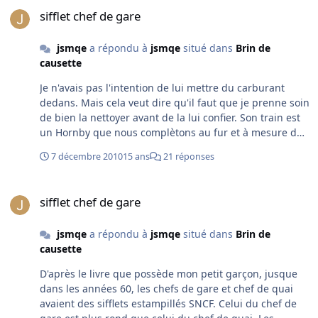
sifflet chef de gare
sifflet chef de gare
jsmqe
a répondu à
jsmqe
situé dans
Brin de
causette
Je n'avais pas l'intention de lui mettre du carburant
dedans. Mais cela veut dire qu'il faut que je prenne soin
de bien la nettoyer avant de la lui confier. Son train est
un Hornby que nous complètons au fur et à mesure de
nos trouvailles... et de notre budget. Mais, aucune pièce
7 décembre 2010
15 ans
21 réponses
d'exception.
sifflet chef de gare
sifflet chef de gare
jsmqe
a répondu à
jsmqe
situé dans
Brin de
causette
D'après le livre que possède mon petit garçon, jusque
dans les années 60, les chefs de gare et chef de quai
avaient des sifflets estampillés SNCF. Celui du chef de