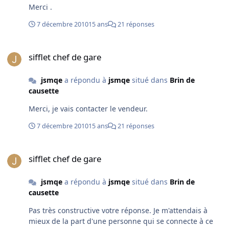
Merci .
7 décembre 2010
15 ans
21 réponses
sifflet chef de gare
sifflet chef de gare
jsmqe
a répondu à
jsmqe
situé dans
Brin de
causette
Merci, je vais contacter le vendeur.
7 décembre 2010
15 ans
21 réponses
sifflet chef de gare
sifflet chef de gare
jsmqe
a répondu à
jsmqe
situé dans
Brin de
causette
Pas très constructive votre réponse. Je m'attendais à
mieux de la part d'une personne qui se connecte à ce