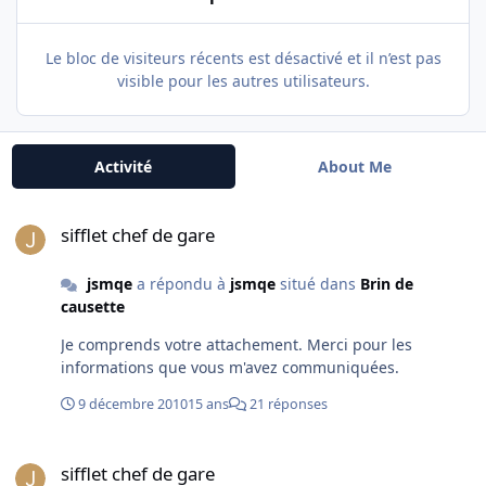
Le bloc de visiteurs récents est désactivé et il n’est pas
visible pour les autres utilisateurs.
Activité
About Me
sifflet chef de gare
sifflet chef de gare
jsmqe
a répondu à
jsmqe
situé dans
Brin de
causette
Je comprends votre attachement. Merci pour les
informations que vous m'avez communiquées.
9 décembre 2010
15 ans
21 réponses
sifflet chef de gare
sifflet chef de gare