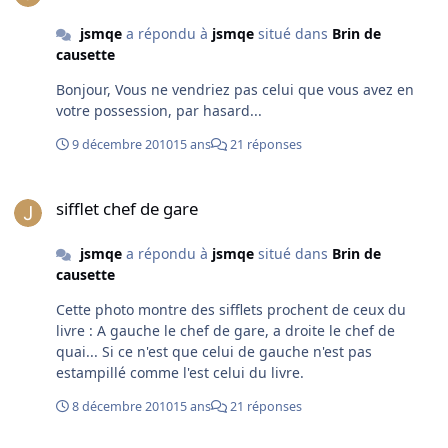
jsmqe
a répondu à
jsmqe
situé dans
Brin de
causette
Bonjour, Vous ne vendriez pas celui que vous avez en
votre possession, par hasard...
9 décembre 2010
15 ans
21 réponses
sifflet chef de gare
sifflet chef de gare
jsmqe
a répondu à
jsmqe
situé dans
Brin de
causette
Cette photo montre des sifflets prochent de ceux du
livre : A gauche le chef de gare, a droite le chef de
quai... Si ce n'est que celui de gauche n'est pas
estampillé comme l'est celui du livre.
8 décembre 2010
15 ans
21 réponses