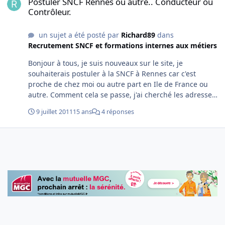
Postuler SNCF Rennes ou autre.. Conducteur ou
Contrôleur.
un sujet a été posté par
Richard89
dans
Recrutement SNCF et formations internes aux métiers
Bonjour à tous, je suis nouveaux sur le site, je
souhaiterais postuler à la SNCF à Rennes car c'est
proche de chez moi ou autre part en Ile de France ou
autre. Comment cela se passe, j'ai cherché les adresses
pour envoyer CV et lettre de motivation mais je n'ai pas
9 juillet 2011
15 ans
4 réponses
trouvé... J'ai un bac pro mécanique automobile et un an
d'expérience dans la vie active dans un restaurant de
restauration rapide. Merci de vos réponses A+ :)