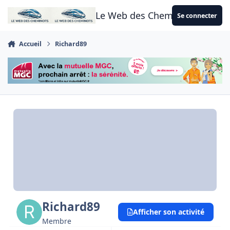
Aller au contenu
Le Web des Cheminots
Se connecter
Accueil
Richard89
Richard89
Afficher son activité
Membre