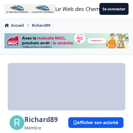
Aller au contenu
Le Web des Cheminots
Se connecter
Accueil
Richard89
Richard89
Afficher son activité
Membre