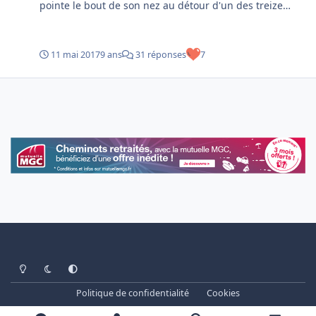
pointe le bout de son nez au détour d'un des treize
tunnels qui jalonnent les gorges de la Vézère
11 mai 2017
9 ans
31 réponses
7
Light Mode
Dark Mode
System Preference
Politique de confidentialité
Cookies
www.cheminots.net - Forum Libre depuis 2003