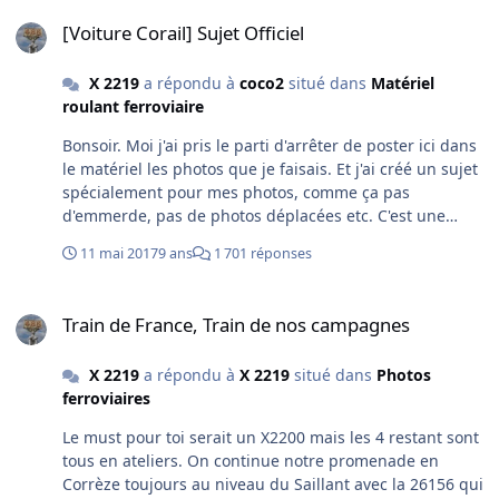
[Voiture Corail] Sujet Officiel
[Voiture Corail] Sujet Officiel
X 2219
a répondu à
coco2
situé dans
Matériel
roulant ferroviaire
Bonsoir. Moi j'ai pris le parti d'arrêter de poster ici dans
le matériel les photos que je faisais. Et j'ai créé un sujet
spécialement pour mes photos, comme ça pas
d'emmerde, pas de photos déplacées etc. C'est une
solution à envisager.
11 mai 2017
9 ans
1 701 réponses
Train de France, Train de nos campagnes
Train de France, Train de nos campagnes
X 2219
a répondu à
X 2219
situé dans
Photos
ferroviaires
Le must pour toi serait un X2200 mais les 4 restant sont
tous en ateliers. On continue notre promenade en
Corrèze toujours au niveau du Saillant avec la 26156 qui