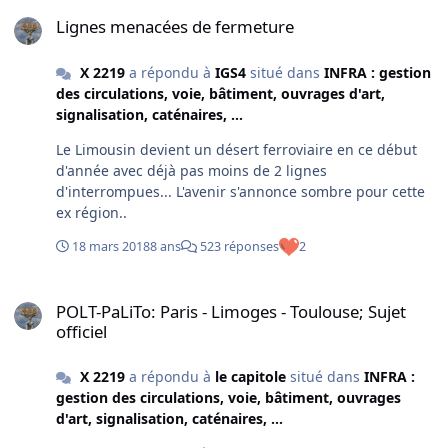
Lignes menacées de fermeture
Lignes menacées de fermeture
X 2219
a répondu à
IGS4
situé dans
INFRA : gestion
des circulations, voie, bâtiment, ouvrages d'art,
signalisation, caténaires, ...
Le Limousin devient un désert ferroviaire en ce début
d'année avec déjà pas moins de 2 lignes
d'interrompues... L'avenir s'annonce sombre pour cette
ex région..
18 mars 2018
8 ans
523 réponses
2
POLT-PaLiTo: Paris - Limoges - Toulouse; Sujet officiel
POLT-PaLiTo: Paris - Limoges - Toulouse; Sujet
officiel
X 2219
a répondu à
le capitole
situé dans
INFRA :
gestion des circulations, voie, bâtiment, ouvrages
d'art, signalisation, caténaires, ...