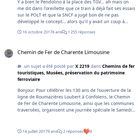
Y a bien le Pendolino à la place des TGV... ah mais on
me dit dans l'oreillette que ce train à déjà fait ses essais
sur le POLT et que la SNCF a jugé bon de ne pas
développé le concept... alors qu'il y avait un coup à
jouer sur cette ligne...
16 octobre 2017
8 ans
1 255 réponses
Chemin de Fer de Charente Limousine
Chemin de Fer de Charente Limousine
un sujet a été posté par
X 2219
dans
Chemins de fer
touristiques, Musées, préservation du patrimoine
ferroviaire
Bonjour. Pour célébrer les 130 ans de l'ouverture de la
ligne de Roumazières Loubert à Confolens, le Chemin
de Fer de Charente Limousine, ainsi que les communes
traversées, organisent une journée spéciale le Samedi
12 Août 2017 avec une circulation spéciale, et des
animations tout au long du parcours. N'hésitez donc
pas à venir nombreux. Bonne journée à vous!Baptiste
14 juillet 2017
9 ans
2 réponses
4