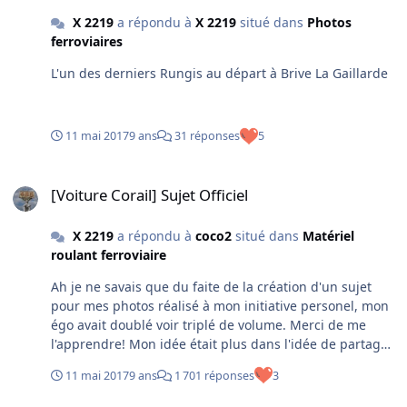
X 2219
a répondu à
X 2219
situé dans
Photos
ferroviaires
L'un des derniers Rungis au départ à Brive La Gaillarde
11 mai 2017
9 ans
31 réponses
5
[Voiture Corail] Sujet Officiel
[Voiture Corail] Sujet Officiel
X 2219
a répondu à
coco2
situé dans
Matériel
roulant ferroviaire
Ah je ne savais que du faite de la création d'un sujet
pour mes photos réalisé à mon initiative personel, mon
égo avait doublé voir triplé de volume. Merci de me
l'apprendre! Mon idée était plus dans l'idée de partager
mes clichés dans un sujet dédié!
11 mai 2017
9 ans
1 701 réponses
3