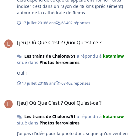
indice" c'est dans un rayon de 48 kms (précisément)
autour de la cathédrale de Reims
17 juillet 2018
8 ans
68 402 réponses
[jeu] Où Que C'est ? Quoi Qu'est-ce ?
[jeu] Où Que C'est ? Quoi Qu'est-ce ?
Les trains de Chalons/51
a répondu à
katamiaw
situé dans
Photos ferroviaires
Oui !
17 juillet 2018
8 ans
68 402 réponses
[jeu] Où Que C'est ? Quoi Qu'est-ce ?
[jeu] Où Que C'est ? Quoi Qu'est-ce ?
Les trains de Chalons/51
a répondu à
katamiaw
situé dans
Photos ferroviaires
J'ai pas d'idée pour la photo donc si quelqu'un veut en