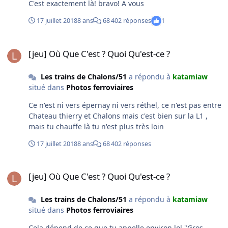
C'est exactement là! bravo! A vous
17 juillet 2018
8 ans
68 402 réponses
1
[jeu] Où Que C'est ? Quoi Qu'est-ce ?
[jeu] Où Que C'est ? Quoi Qu'est-ce ?
Les trains de Chalons/51
a répondu à
katamiaw
situé dans
Photos ferroviaires
Ce n'est ni vers épernay ni vers réthel, ce n'est pas entre
Chateau thierry et Chalons mais c'est bien sur la L1 ,
mais tu chauffe là tu n'est plus très loin
17 juillet 2018
8 ans
68 402 réponses
[jeu] Où Que C'est ? Quoi Qu'est-ce ?
[jeu] Où Que C'est ? Quoi Qu'est-ce ?
Les trains de Chalons/51
a répondu à
katamiaw
situé dans
Photos ferroviaires
Cela dépend de ce que tu appelle environ lol "Gros