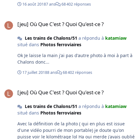
se garde bien de partager le tuyau alors qu'ils sont les
16 août 2018
7 ans
68 402 réponses
premiers à se plaindre (valable pour tout type de train),
bref... Sur le lien (Flickr) ci dessus tu pourras voir les
[jeu] Où Que C'est ? Quoi Qu'est-ce ?
trafics que l'on retrouve par ici. Sinon je souhaitais en
[jeu] Où Que C'est ? Quoi Qu'est-ce ?
profiter pour vous demander, vous spottez sur châlons ?
/ Vous êtes du coin ? Au plaisir de discuter, Bonne soirée
Les trains de Chalons/51
a répondu à
katamiaw
situé dans
Photos ferroviaires
Ok Je laisse la main j'ai pas d'autre photo à moi à part à
Chalons donc...
17 juillet 2018
8 ans
68 402 réponses
[jeu] Où Que C'est ? Quoi Qu'est-ce ?
[jeu] Où Que C'est ? Quoi Qu'est-ce ?
Les trains de Chalons/51
a répondu à
katamiaw
situé dans
Photos ferroviaires
Avec la définition de la photo ( qui en plus est issue
d'une vidéo pourri de mon portable) je doute qu'on
puisse voir le kilométrage lol Ha oui merde j'avais oublié