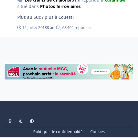
situé dans
Photos ferroviaires
Plus au Sud? plus à L'ouest?
15 juillet 2018
8 ans
68 402 réponses
Light Mode
Dark Mode
System Preference
Politique de confidentialité
Cookies