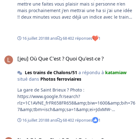
mettre une faites vous plaisir mais si personne n'en
mais prochainement j'en mettrai une ha si j'ai une idée
!! deux minutes vous avez déjà un indice avec le train
qui est sur la photo
16 juillet 2018
8 ans
68 402 réponses
1
[jeu] Où Que C'est ? Quoi Qu'est-ce ?
[jeu] Où Que C'est ? Quoi Qu'est-ce ?
Les trains de Chalons/51
a répondu à
katamiaw
situé dans
Photos ferroviaires
La gare de Saint Brieux ? Photo :
https://www.google.fr/search?
rlz=1C1AVNE_frFR658FR658&amp;biw=1600&amp;bih=76
7&amp;tbm=isch&amp;sa=1&amp;ei=JdxMW-
3oMseVgAaWkar4DQ&amp;q=toboggan+à+charbon&am
16 juillet 2018
8 ans
68 402 réponses
1
p;oq=toboggan+à+charbon&amp;gs_l=img.3...12684.189
85.0.19269.19.15.2.2.3.0.132.1339.12j3.15.0....0...1c.1.64.i
[jeu] Où Que C'est ? Quoi Qu'est-ce ?
mg..0.13.835...0j35i39k1j0i67k1j0i10k1j0i24k1.0.xQ2dsn