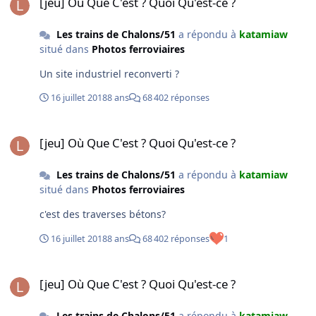
[jeu] Où Que C'est ? Quoi Qu'est-ce ?
WBBZg#imgrc=xkPDTwe1D1QM7M: Article:
http://trainjoel.canalblog.com/archives/2010/01/17/1655
Les trains de Chalons/51
a répondu à
katamiaw
0561.html
situé dans
Photos ferroviaires
Un site industriel reconverti ?
16 juillet 2018
8 ans
68 402 réponses
[jeu] Où Que C'est ? Quoi Qu'est-ce ?
[jeu] Où Que C'est ? Quoi Qu'est-ce ?
Les trains de Chalons/51
a répondu à
katamiaw
situé dans
Photos ferroviaires
c'est des traverses bétons?
16 juillet 2018
8 ans
68 402 réponses
1
[jeu] Où Que C'est ? Quoi Qu'est-ce ?
[jeu] Où Que C'est ? Quoi Qu'est-ce ?
Les trains de Chalons/51
a répondu à
katamiaw