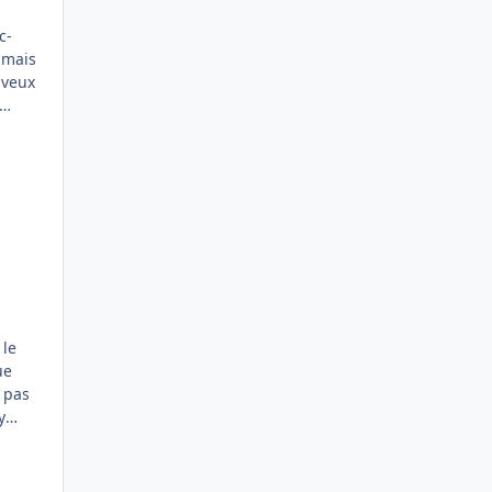
c-
ssez
e