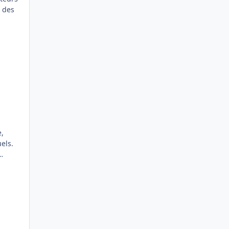
els.
ller