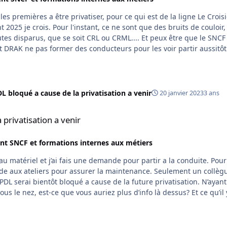
les premières a être privatiser, pour ce qui est de la ligne Le Croisi
ue des bruits de couloir, mais
ue se soit CRL ou CRML.... Et peux être que le SNCF veux
 DRAK ne pas former des conducteurs pour les voir partir aussitôt
ur la région pendant les appèles d'offres pour dire qu'il n'y a pas a
eux en former d'autre, est ce que l'entreprise concurrente peux l
 bloqué a cause de la privatisation a venir
20 janvier 2023
3 ans
enir
privatisation a venir
t SNCF et formations internes aux métiers
rs pour assurer la maintenance. Seulement un collègue
erai bientôt bloqué a cause de la future privatisation. N’ayant pas
nez, est-ce que vous auriez plus d’info là dessus? Et ce qu’il y