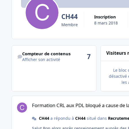
CH44
Inscription
8 mars 2018
Membre
Afficher son activité
Visiteurs 
Compteur de contenus
7
Afficher son activité
Le bloc 
désactivé e
les 
Formation CRL aux PDL bloqué a cause de la privatisation a v
Formation CRL aux PDL bloqué a cause de la 
CH44
a répondu à
CH44
situé dans
Recruteme
Salut Bon alors après renseignement auprès des RH, il s'agissait bien de bruit de couloir. Des formations des conducteurs