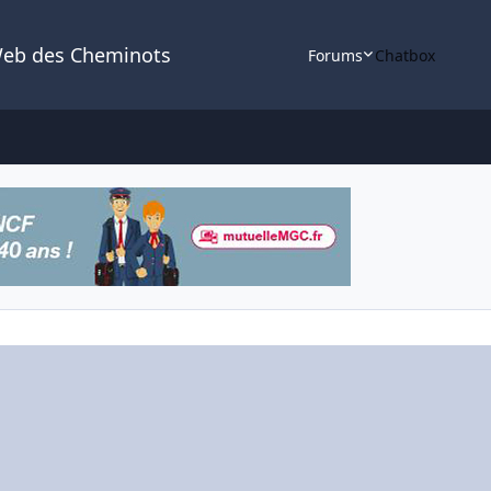
Web des Cheminots
Forums
Chatbox