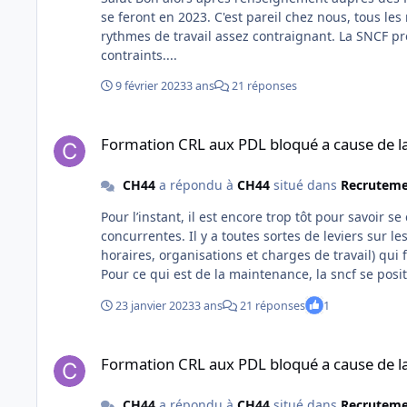
se feront en 2023. C'est pareil chez nous, tous les nouveaux embauchés sont contractuels. Les salaires sont bas pour des
rythmes de travail assez contraignant. La SNCF préférera faire gagner ses filiales, depuis le temps que le statut les
contraints....
9 février 2023
3 ans
21 réponses
Formation CRL aux PDL bloqué a cause de la privatisation a v
Formation CRL aux PDL bloqué a cause de la 
CH44
a répondu à
CH44
situé dans
Recruteme
Pour l’instant, il est encore trop tôt pour savoir s
concurrentes. Il y a toutes sortes de leviers sur lesquels peuvent jouer les concurrents (salaires, avantages en nature,
horaires, organisations et charges de travail) qu
Pour ce qui est de la maintenance, la sncf se posi
cheminot dérange, ça va être un bon moyen de fair
23 janvier 2023
3 ans
21 réponses
1
bloqués et d’avoir plus de souplesse. Mais il y a aussi beaucoup de démissions au sein de l’atelier, essentiellement
d’agent contractuel, très peu d’embauche car les sa
Formation CRL aux PDL bloqué a cause de la privatisation a v
trop au rabais…. Le temps nous dira si s
Formation CRL aux PDL bloqué a cause de la 
CH44
a répondu à
CH44
situé dans
Recruteme