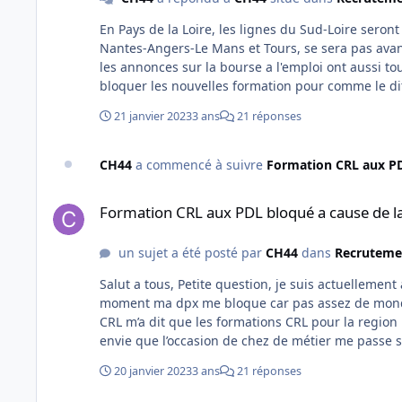
En Pays de la Loire, les lignes du Sud-Loire seront 
Nantes-Angers-Le Mans et Tours, se sera pas avant 2025 je crois. Pour l'instant, ce ne sont q
les annonces sur la bourse a l'emploi ont aussi toutes disparus, q
bloquer les nouvelles formation pour comme le dit
dans le privé et peux être s'en servir pour jouer s
21 janvier 2023
3 ans
21 réponses
de conducteur, nous si on remporte le marché on p
faire.... Alors ce n'est pas la RH, mais ma directrice d'établissement, donc du technicentre pays de la loire qui me bloque
(et pas la DPX comme je l'ai écrit) Je me suis peux être mal exprimé, elle m'a dit qu'elle ne pourrais pas me lâché avant un
CH44
a commencé à suivre
Formation CRL aux PDL
an .
Formation CRL aux PDL bloqué a cause de la privatisation a v
Formation CRL aux PDL bloqué a cause de la 
un sujet a été posté par
CH44
dans
Recrutemen
Salut a tous, Petite question, je suis actuellement au matériel et j’ai fais une demande pour partir a la conduite. Pour le
moment ma dpx me bloque car pas assez de monde aux atelie
CRL m’a dit que les formations CRL pour la region PDL s
envie que l’occasion de chez de métier me passe sous le 
aurait d’autres régions aussi de concernées?
20 janvier 2023
3 ans
21 réponses