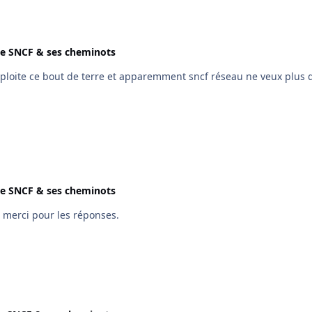
se SNCF & ses cheminots
xploite ce bout de terre et apparemment sncf réseau ne veux plus 
se SNCF & ses cheminots
Ok, bon j’espère tomber sur la personne un jour.... merci pour les réponses.