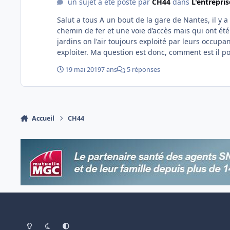
un sujet a été posté par
CH44
dans
L'entrepri
Salut a tous A un bout de la gare de Nantes, il y a quelques jardins (de cheminot surement) coincé entre 3 lignes de
chemin de fer et une voie d’accès mais qui ont été 
jardins on l'air toujours exploité par leurs occupan
exploiter. Ma question est donc, comment est il pos
de terrain inexploité a qui le veux bien?
19 mai 2019
7 ans
5 réponses
Accueil
CH44
Light Mode
Dark Mode
System Preference