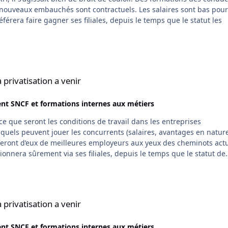
enir
privatisation a venir
nt SNCF et formations internes aux métiers
e ce que seront les conditions de travail dans les entreprises
i feront d’eux de meilleures employeurs aux yeux des cheminots actu
tionnera sûrement via ses filiales, depuis le temps que le statut de
e le ménage et de pouvoir jouer sur d’autres leviers actuellement
laires et les horaires n’attirent pas, ils ne pourront pas non plus a
enir
e sera une bonne ou mauvaise chose…..
privatisation a venir
nt SNCF et formations internes aux métiers