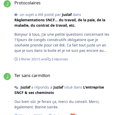
Protocolaires
un sujet a été posté par
Juzlaf
dans
Règlementations SNCF... du travail, de la paie, de la
maladie, du contrat de travail, etc.
Bonjour à tous, J'ai une petite questions concernant les
15jours de congés consécutifs obligatoire que je
souhaite prende pour cet été. Ca fait tout juste un an
que je suis dans la boite et je ne suis pas encore au
point sur tout ca 😅 Je voulais simplement savoir, les 15
3 février 2021
5 ans
3 réponses
jours de congés consécutifs à prendre sont égales à 2
semaines d'absence ou 15 jours de congés en plus des
Ter sans carmillon
repos (et donc 3 semaines d'absence en tout environ), je
Ter sans carmillon
suis de reserve donc mes repos ne sont pas
programmés. Faut-il que je demande 3 semaines ou 2
Juzlaf
a répondu à
Juzlaf
situé dans
L'entreprise
semaines? En vous remerciant pour vos reponses.
SNCF & ses cheminots
Oui bien sûr. Je ferais ça, merci du conseil. Merci,
également. Bonne soirée.