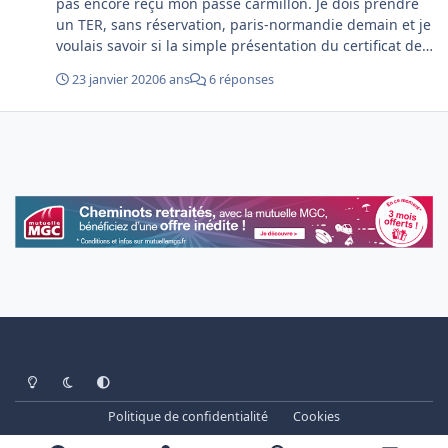
pas encore reçu mon passe carmillon. Je dois prendre
un TER, sans réservation, paris-normandie demain et je
voulais savoir si la simple présentation du certificat de
position administrative avec mon numéro de cp suffit à
23 janvier 2020
6 ans
6 réponses
avoir accès au train? Merci d'avance!
Light Mode
Dark Mode
System Preference
Politique de confidentialité
Cookies
www.cheminots.net - Forum Libre depuis 2003