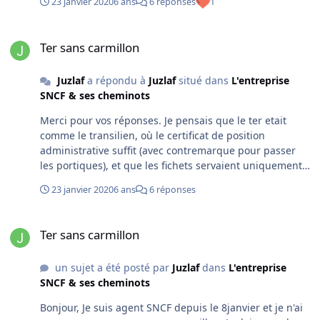
23 janvier 2020
6 ans
6 réponses
1
Ter sans carmillon
Ter sans carmillon
Juzlaf
a répondu à
Juzlaf
situé dans
L'entreprise
SNCF & ses cheminots
Merci pour vos réponses. Je pensais que le ter etait
comme le transilien, où le certificat de position
administrative suffit (avec contremarque pour passer
les portiques), et que les fichets servaient uniquement
pour les trains à reservation.
23 janvier 2020
6 ans
6 réponses
Ter sans carmillon
Ter sans carmillon
un sujet a été posté par
Juzlaf
dans
L'entreprise
SNCF & ses cheminots
Bonjour, Je suis agent SNCF depuis le 8janvier et je n'ai