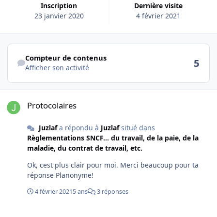
Inscription
Dernière visite
23 janvier 2020
4 février 2021
Afficher son activité
Compteur de contenus
5
Afficher son activité
Protocolaires
Protocolaires
Juzlaf
a répondu à
Juzlaf
situé dans
Règlementations SNCF... du travail, de la paie, de la
maladie, du contrat de travail, etc.
Ok, cest plus clair pour moi. Merci beaucoup pour ta
réponse Planonyme!
4 février 2021
5 ans
3 réponses
Protocolaires