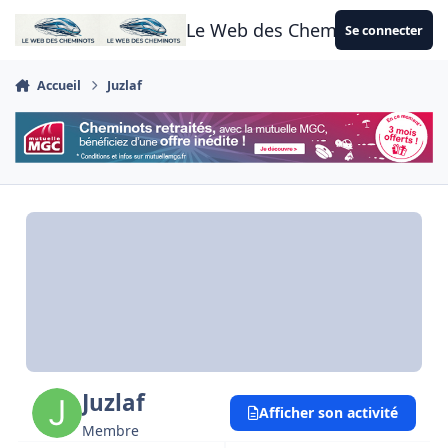
Aller au contenu
Le Web des Cheminots
Se connecter
Accueil
Juzlaf
Juzlaf
Afficher son activité
Membre