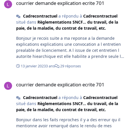
courrier demande explication ecrite 701
Cadrecontractuel
a répondu à
Cadrecontractuel
situé dans
Règlementations SNCF... du travail, de la
paie, de la maladie, du contrat de travail, etc.
Bonjour je recois suite a ma reponse a la demande
explications explications une convocation a l entretien
prealable de licenciement. A l issue de cet entretien l
autorite hiearchique est elle habilite a prendre seule la
decision . Je suis contractuel en cdi depuis plus de cinq
13 janvier 2023
3 ans
29 réponses
ans. J ai cru lire que cela devais passe par une
commissions. En vous remerciant cordialement
courrier demande explication ecrite 701
courrier demande explication ecrite 701
Cadrecontractuel
a répondu à
Cadrecontractuel
situé dans
Règlementations SNCF... du travail, de la
paie, de la maladie, du contrat de travail, etc.
Bonjour dans les faits reproches il y a des erreur qu il
mentionne avoir remarqué dans le rendu de mes