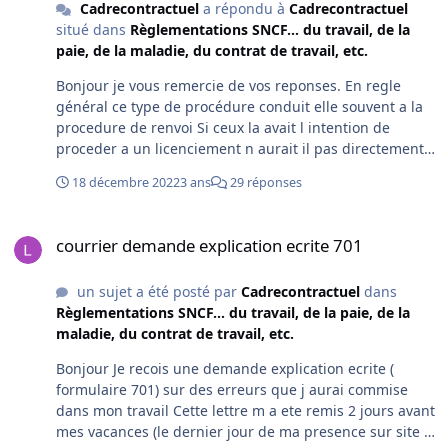
Cadrecontractuel
a répondu à
Cadrecontractuel
situé dans
Règlementations SNCF... du travail, de la
paie, de la maladie, du contrat de travail, etc.
Bonjour je vous remercie de vos reponses. En regle
général ce type de procédure conduit elle souvent a la
procedure de renvoi Si ceux la avait l intention de
proceder a un licenciement n aurait il pas directement
envoyés la convocation a une convocation a l entretien
18 décembre 2022
3 ans
29 réponses
préalable En vous remerciant
courrier demande explication ecrite 701
courrier demande explication ecrite 701
un sujet a été posté par
Cadrecontractuel
dans
Règlementations SNCF... du travail, de la paie, de la
maladie, du contrat de travail, etc.
Bonjour Je recois une demande explication ecrite (
formulaire 701) sur des erreurs que j aurai commise
dans mon travail Cette lettre m a ete remis 2 jours avant
mes vacances (le dernier jour de ma presence sur site )