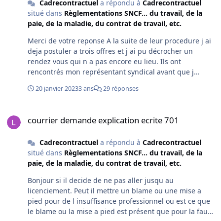
Cadrecontractuel
a répondu à
Cadrecontractuel
situé dans
Règlementations SNCF... du travail, de la
paie, de la maladie, du contrat de travail, etc.
Merci de votre reponse A la suite de leur procedure j ai
deja postuler a trois offres et j ai pu décrocher un
rendez vous qui n a pas encore eu lieu. Ils ont
rencontrés mon représentant syndical avant que j
obtienne ce rendez vous mais apres que j ai postulé Ils
20 janvier 2023
3 ans
29 réponses
leur ont fait comprendre que pour eux c était trop tard
et qu ils iront au bout de la procedure En vous
courrier demande explication ecrite 701
remerciant Cordialement
courrier demande explication ecrite 701
Cadrecontractuel
a répondu à
Cadrecontractuel
situé dans
Règlementations SNCF... du travail, de la
paie, de la maladie, du contrat de travail, etc.
Bonjour si il decide de ne pas aller jusqu au
licenciement. Peut il mettre un blame ou une mise a
pied pour de l insuffisance professionnel ou est ce que
le blame ou la mise a pied est présent que pour la faute