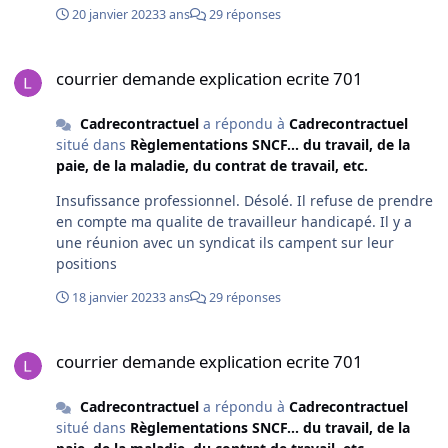
disciplinaire. Peuvent il mettre un avertissement D
20 janvier 2023
3 ans
29 réponses
apres le retour du syndicat il refuse le reclassement en
EIM . En vous remerciant Cordialement
courrier demande explication ecrite 701
courrier demande explication ecrite 701
Cadrecontractuel
a répondu à
Cadrecontractuel
situé dans
Règlementations SNCF... du travail, de la
paie, de la maladie, du contrat de travail, etc.
Insufissance professionnel. Désolé. Il refuse de prendre
en compte ma qualite de travailleur handicapé. Il y a
une réunion avec un syndicat ils campent sur leur
positions
18 janvier 2023
3 ans
29 réponses
courrier demande explication ecrite 701
courrier demande explication ecrite 701
Cadrecontractuel
a répondu à
Cadrecontractuel
situé dans
Règlementations SNCF... du travail, de la