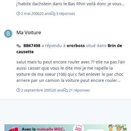
j'habite dachstein dans le Bas Rhin voilà donc je vous
demande si vous avez des photos de la BB27300 sous
2 mai 2006
20 ans
3 réponses
tout les angle face profil (les 2 coter) ? c'est pour la
realiser pour train sim merci d'avance sylvain
Ma Voiture
Ma Voiture
BB67498
a répondu à
ororboss
situé dans
Brin de
causette
salut mais tu peut encore rouler avec ?? elle na pas l'air
aussi casser que vous le dite moi je me rapelle la
voiture de ma soeur (106) qui c fait enlever le par choc
arriere par un camion la voiture peut encore rouler
enfin c juste le par choc voilà a +++ sylvain ps: prendre
2 septembre 2005
20 ans
21 réponses
le train c moin cher surtout avec l'essence