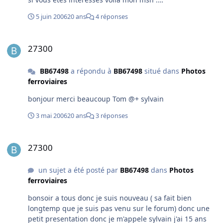
asco147@hotmail.fr merci d'avance sylvain
5 juin 2006
20 ans
4 réponses
27300
27300
BB67498
a répondu à
BB67498
situé dans
Photos
ferroviaires
bonjour merci beaucoup Tom @+ sylvain
3 mai 2006
20 ans
3 réponses
27300
27300
un sujet a été posté par
BB67498
dans
Photos
ferroviaires
bonsoir a tous donc je suis nouveau ( sa fait bien
longtemp que je suis pas venu sur le forum) donc une
petit presentation donc je m'appele sylvain j'ai 15 ans