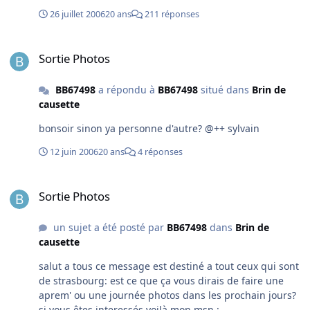
26 juillet 2006
20 ans
211 réponses
Sortie Photos
Sortie Photos
BB67498
a répondu à
BB67498
situé dans
Brin de
causette
bonsoir sinon ya personne d'autre? @++ sylvain
12 juin 2006
20 ans
4 réponses
Sortie Photos
Sortie Photos
un sujet a été posté par
BB67498
dans
Brin de
causette
salut a tous ce message est destiné a tout ceux qui sont
de strasbourg: est ce que ça vous dirais de faire une
aprem' ou une journée photos dans les prochain jours?
si vous êtes interessés voilà mon msn :