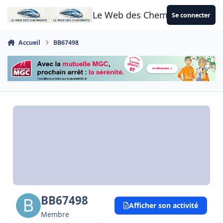
Aller au contenu
Le Web des Cheminots
Se connecter
Accueil
BB67498
BB67498
Afficher son activité
Membre