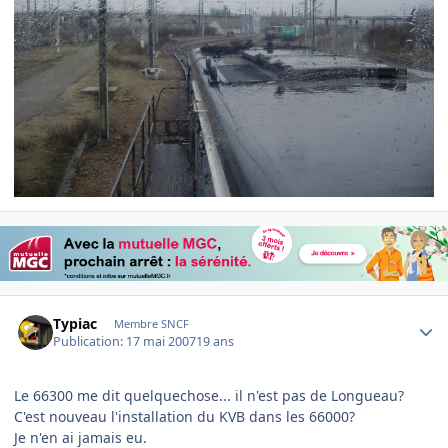
Author stats
Typiac
Membre SNCF
Publication:
17 mai 2007
19 ans
Le 66300 me dit quelquechose... il n'est pas de Longueau?
C'est nouveau l'installation du KVB dans les 66000?
Je n'en ai jamais eu.