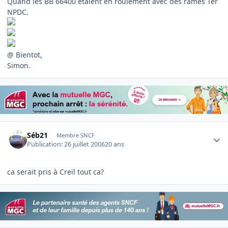
Quand les BB 66400 étaient en roulement avec des rames Ter
NPDC.
@ Bientot,
Simon.
Author stats
Séb21
Membre SNCF
Publication:
26 juillet 2006
20 ans
ca serait pris à Creil tout ca?