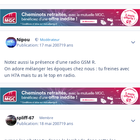
Author stats
Nipou
Modérateur
Publication:
17 mai 2007
19 ans
Notez aussi la présence d'une radio GSM R.
On adore mélanger les époques chez nous : tu freines avec
un H7A mais tu as le top en radio.
Author stats
spliff-67
Membre
Publication:
18 mai 2007
19 ans