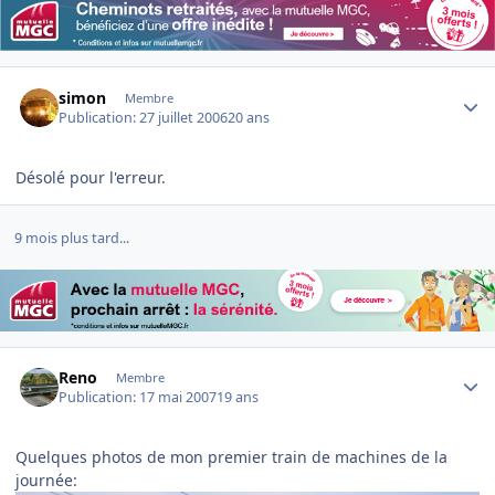
Author stats
simon
Membre
Publication:
27 juillet 2006
20 ans
Désolé pour l'erreur.
9 mois plus tard...
Author stats
Reno
Membre
Publication:
17 mai 2007
19 ans
Quelques photos de mon premier train de machines de la
journée: