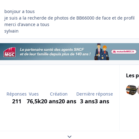
bonjour a tous
je suis a la recherde de photos de BB66000 de face et de profil
merci d'avance a tous
sylvain
Les p
Réponses
Vues
Création
Dernière réponse
211
76,5k
20 ans
20 ans
3 ans
3 ans
Expand topic overview