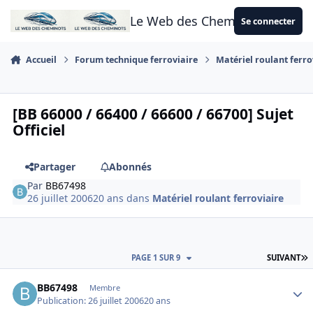
Aller au contenu
Le Web des Cheminots
Se connecter
Accueil
Forum technique ferroviaire
Matériel roulant ferro
[BB 66000 / 66400 / 66600 / 66700] Sujet
Officiel
Partager
Abonnés
Par
BB67498
26 juillet 2006
20 ans
dans
Matériel roulant ferroviaire
D
PAGE 1 SUR 9
SUIVANT
Author stats
BB67498
Membre
Publication:
26 juillet 2006
20 ans