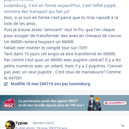
Luxemburg, il est en forme aujourd'hui. C'est l'effet Juppé,
ministre des transport qui fait ça?
Non, si je suis en forme c'est parce que tu m'as rajouté à la
liste de tes amis.
Puis je trouve assez "amusant" tout le fric que l'on claque
pour essayer de transformer des anes en chevaux de course.
Un 66000 restera toujours un 66000.
Fallait oser monter le compte tour sur l'IV!!!
Tant dans 15 jours cet engin va etre transformé en 69000.
Par contre c'est quoi un 66000 avec pupitre central? Il y a les
petits numeros avec un volant, mais il y a 2 pupitres. Connait
pas avec un seul pupitre . C'est ceux de manoeuvre? Comme
le 64700?
Modifié
18 mai 2007
19 ans
par luxemburg
Author stats
Typiac
Membre SNCF
Publication:
19 mai 2007
19 ans