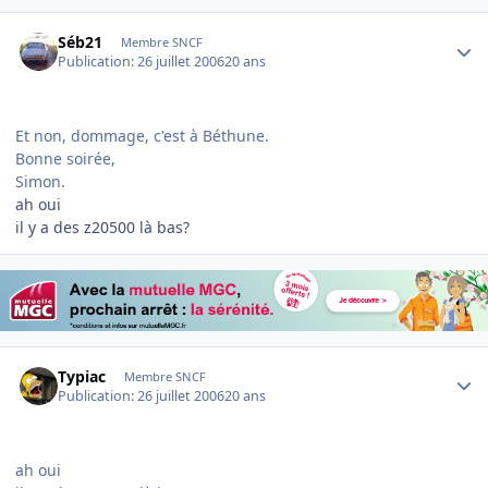
Author stats
Séb21
Membre SNCF
Publication:
26 juillet 2006
20 ans
Et non, dommage, c'est à Béthune.
Bonne soirée,
Simon.
ah oui
il y a des z20500 là bas?
Author stats
Typiac
Membre SNCF
Publication:
26 juillet 2006
20 ans
ah oui