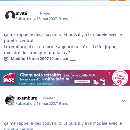
Invité ____
Invités
Publication:
18 mai 2007
19 ans
ça me rappelle des souvenirs. Et puis il y a le modèle avec le
pupitre central.
Luxemburg, il est en forme aujourd'hui. C'est l'effet Juppé,
ministre des transport qui fait ça?
Modifié
18 mai 2007
19 ans
par ____
Author stats
luxemburg
Membre
Publication:
18 mai 2007
19 ans
ça me rappelle des souvenirs. Et puis il y a le modèle avec le
pupitre central.