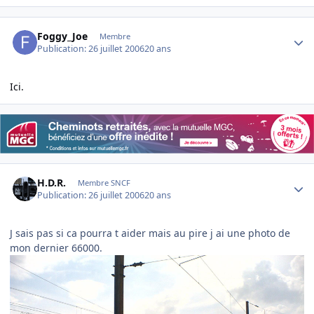
Author stats
Foggy_Joe
Membre
Publication:
26 juillet 2006
20 ans
Ici.
Author stats
H.D.R.
Membre SNCF
Publication:
26 juillet 2006
20 ans
J sais pas si ca pourra t aider mais au pire j ai une photo de
mon dernier 66000.