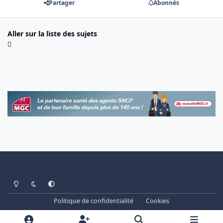
Partager
Abonnés
Aller sur la liste des sujets
Light Mode
Dark Mode
System Preference
Politique de confidentialité
Cookies
www.cheminots.net - Forum Libre depuis 2003
Powered by
Invision Community