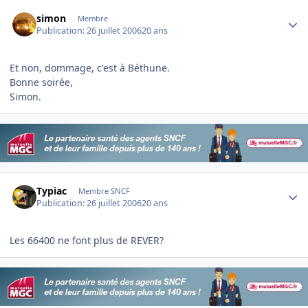
Author stats
simon
Membre
Publication:
26 juillet 2006
20 ans
Et non, dommage, c'est à Béthune.
Bonne soirée,
Simon.
Author stats
Typiac
Membre SNCF
Publication:
26 juillet 2006
20 ans
Les 66400 ne font plus de REVER?