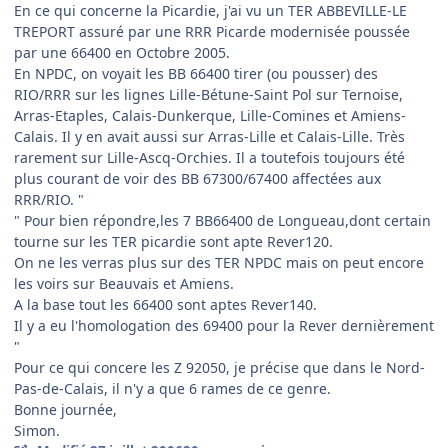
En ce qui concerne la Picardie, j'ai vu un TER ABBEVILLE-LE
TREPORT assuré par une RRR Picarde modernisée poussée
par une 66400 en Octobre 2005.
En NPDC, on voyait les BB 66400 tirer (ou pousser) des
RIO/RRR sur les lignes Lille-Bétune-Saint Pol sur Ternoise,
Arras-Etaples, Calais-Dunkerque, Lille-Comines et Amiens-
Calais. Il y en avait aussi sur Arras-Lille et Calais-Lille. Très
rarement sur Lille-Ascq-Orchies. Il a toutefois toujours été
plus courant de voir des BB 67300/67400 affectées aux
RRR/RIO. "
" Pour bien répondre,les 7 BB66400 de Longueau,dont certain
tourne sur les TER picardie sont apte Rever120.
On ne les verras plus sur des TER NPDC mais on peut encore
les voirs sur Beauvais et Amiens.
A la base tout les 66400 sont aptes Rever140.
Il y a eu l'homologation des 69400 pour la Rever dernièrement
"
Pour ce qui concere les Z 92050, je précise que dans le Nord-
Pas-de-Calais, il n'y a que 6 rames de ce genre.
Bonne journée,
Simon.