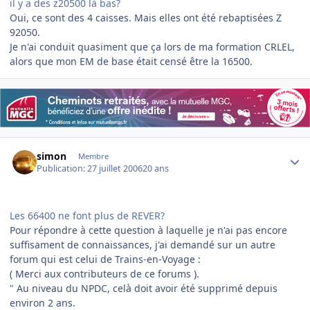
il y a des z20500 là bas?
Oui, ce sont des 4 caisses. Mais elles ont été rebaptisées Z
92050.
Je n'ai conduit quasiment que ça lors de ma formation CRLEL,
alors que mon EM de base était censé être la 16500.
Author stats
simon
Membre
Publication:
27 juillet 2006
20 ans
Les 66400 ne font plus de REVER?
Pour répondre à cette question à laquelle je n'ai pas encore
suffisament de connaissances, j'ai demandé sur un autre
forum qui est celui de Trains-en-Voyage :
( Merci aux contributeurs de ce forums ).
" Au niveau du NPDC, celà doit avoir été supprimé depuis
environ 2 ans.