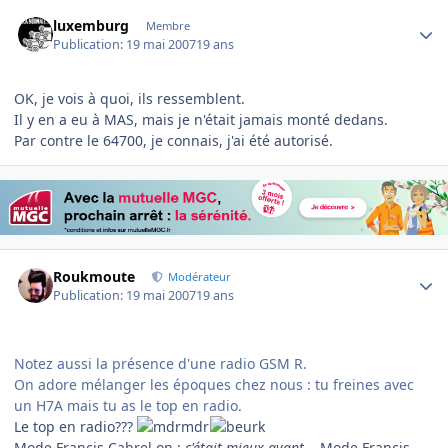
Author stats
luxemburg
Membre
Publication:
19 mai 2007
19 ans
OK, je vois à quoi, ils ressemblent.
Il y en a eu à MAS, mais je n'était jamais monté dedans.
Par contre le 64700, je connais, j'ai été autorisé.
Author stats
Roukmoute
Modérateur
Publication:
19 mai 2007
19 ans
Notez aussi la présence d'une radio GSM R.
On adore mélanger les époques chez nous : tu freines avec
un H7A mais tu as le top en radio.
Le top en radio???
Mode Francis Cabrel on :
c'était mieux avant...
Mode Francis