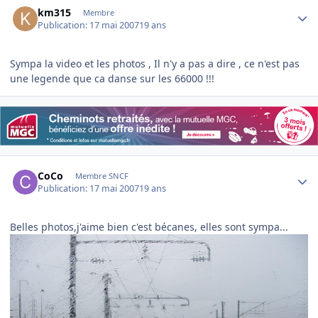
km315
Membre
Publication:
17 mai 2007
19 ans
Sympa la video et les photos , Il n'y a pas a dire , ce n'est pas
une legende que ca danse sur les 66000 !!!
Author stats
CoCo
Membre SNCF
Publication:
17 mai 2007
19 ans
Belles photos,j'aime bien c'est bécanes, elles sont sympa...