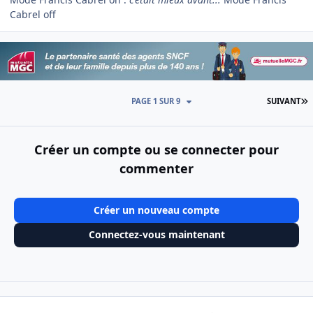
Cabrel off
D
PAGE 1 SUR 9
SUIVANT
Créer un compte ou se connecter pour
commenter
Créer un nouveau compte
Connectez-vous maintenant