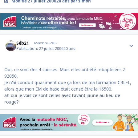
Modifié
27 juillet 2006
20 ans
par simon
Author stats
Séb21
Membre SNCF
Publication:
27 juillet 2006
20 ans
Oui, ce sont des 4 caisses. Mais elles ont été rebaptisées Z
92050.
Je n'ai conduit quasiment que ça lors de ma formation CRLEL,
alors que mon EM de base était censé être la 16500.
ah oui je vois ce sont celles avec l'avant jaune au lieu de
rouge?