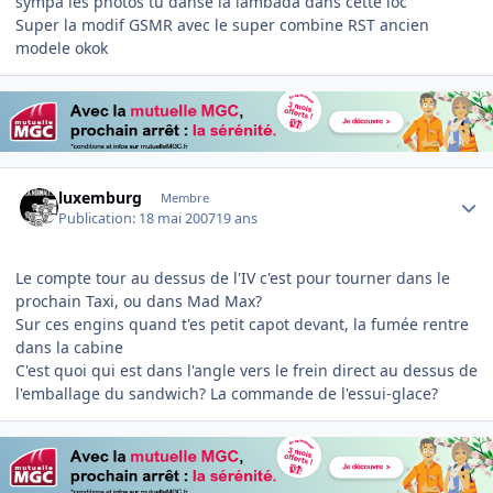
sympa les photos tu danse la lambada dans cette loc
Super la modif GSMR avec le super combine RST ancien
modele okok
Author stats
luxemburg
Membre
Publication:
18 mai 2007
19 ans
Le compte tour au dessus de l'IV c'est pour tourner dans le
prochain Taxi, ou dans Mad Max?
Sur ces engins quand t'es petit capot devant, la fumée rentre
dans la cabine
C'est quoi qui est dans l'angle vers le frein direct au dessus de
l'emballage du sandwich? La commande de l'essui-glace?